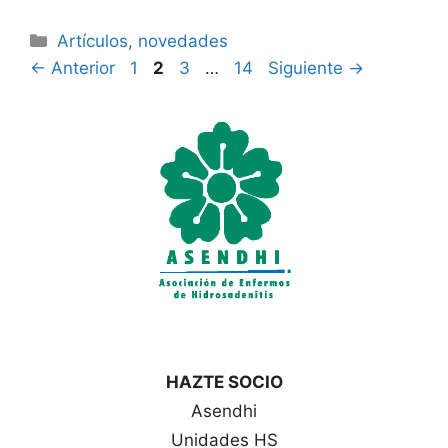
Categorías
Artículos
,
novedades
Página
Página
Página
Página
←
Anterior
1
2
3
…
14
Siguiente
→
HAZTE SOCIO
Asendhi
Unidades HS