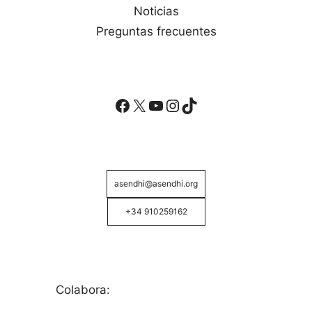
Noticias
Preguntas frecuentes
Facebook
X
YouTube
Instagram
TikTok
asendhi@asendhi.org
+34 910259162
Colabora: