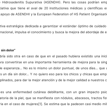
 Hidrosadenitis Supurativa (ASENDHI). Pero las cosas podrían em
ciativa que tiene el aval de 20 instituciones médicas y científica
l apoyo de ASENDHI y la European Federation of HS Patient Organisat
iativa estratégica dedicada a garantizar el estándar óptimo de cuidado
rnacional, impulsa el conocimiento y busca la mejora del abordaje de e
 sin dolor”
abría sido otra en caso de que en el pasado hubiera existido una ini
ra convertirse en una importante herramienta de mejora para la sing
de esperanza… No es lo mismo un dolor puntual, de unos días… que un
s un día sin dolor… Y no quiero eso para los chicos y chicas que e
plinados, para dar la mejor atención y de la mejor calidad a nuestros c
a es una enfermedad cutánea debilitante, con un gran impacto psi
atoria de la piel, que se manifiesta con nódulos, abscesos, tractos fis
ia en el caso de mujeres[1]. Se estima que la padecen casi medio mill