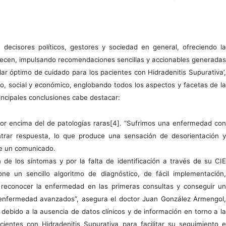
 decisores políticos, gestores y sociedad en general, ofreciendo la
recen, impulsando recomendaciones sencillas y accionables generadas
dar óptimo de cuidado para los pacientes con Hidradenitis Supurativa’,
ico, social y económico, englobando todos los aspectos y facetas de la
incipales conclusiones cabe destacar:
 por encima del de patologías raras[4]. “Sufrimos una enfermedad con
trar respuesta, lo que produce una sensación de desorientación y
de un comunicado.
 de los síntomas y por la falta de identificación a través de su CIE
ne un sencillo algoritmo de diagnóstico, de fácil implementación,
 reconocer la enfermedad en las primeras consultas y conseguir un
e enfermedad avanzados”, asegura el doctor Juan González Armengol,
bido a la ausencia de datos clínicos y de información en torno a la
entes con Hidradenitis Supurativa para facilitar su seguimiento e