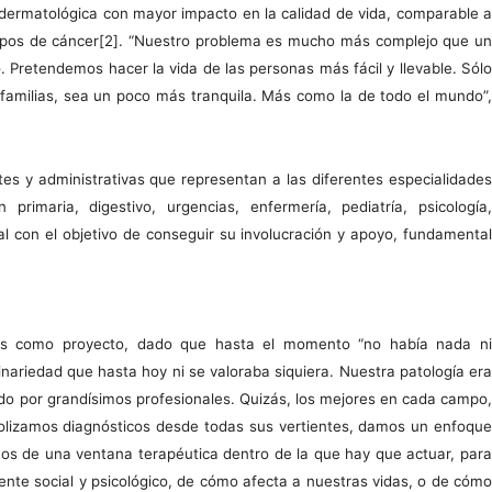
 dermatológica con mayor impacto en la calidad de vida, comparable a
 tipos de cáncer[2]. “Nuestro problema es mucho más complejo que un
 Pretendemos hacer la vida de las personas más fácil y llevable. Sólo
 familias, sea un poco más tranquila. Más como la de todo el mundo”,
tes y administrativas que representan a las diferentes especialidades
rimaria, digestivo, urgencias, enfermería, pediatría, psicología,
nal con el objetivo de conseguir su involucración y apoyo, fundamental
s como proyecto, dado que hasta el momento “no había nada ni
inariedad que hasta hoy ni se valoraba siquiera. Nuestra patología era
o por grandísimos profesionales. Quizás, los mejores en cada campo,
colizamos diagnósticos desde todas sus vertientes, damos un enfoque
os de una ventana terapéutica dentro de la que hay que actuar, para
te social y psicológico, de cómo afecta a nuestras vidas, o de cómo