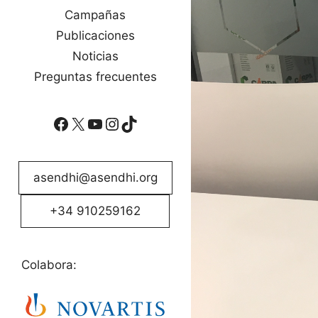
Campañas
Publicaciones
Noticias
Preguntas frecuentes
Facebook
X
YouTube
Instagram
TikTok
asendhi@asendhi.org
+34 910259162
Colabora: