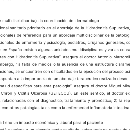
 multidisciplinar bajo la coordinación del dermatólogo
onal sanitario prioritario en el abordaje de la Hidradenitis Supurativ
ncionales de referencia para un abordaje multidisciplinar de la patolo
sionales de enfermería y psicología, pediatras, cirujanos generales, 
 en España existen algunas unidades multidisciplinares y varias cons
tes con Hidradenitis Supurativa”, asegura el doctor Antonio Martorel
bargo, “la falta de medios o la ausencia de una estructura clarament
siones, se encuentren con dificultades en la ejecución del proceso asi
 apuntan a la importancia de un abordaje terapéutico realizado desde d
salud específicas para esta patología”, asegura el doctor Miguel Mín
hron y Colitis Ulcerosa (GETECCU). En este sentido, el doctor expl
as relacionadas con el diagnóstico, tratamiento y pronóstico; 2) la re
n con otras patologías tales como la enfermedad inflamatoria intestinal
va tiene un impacto económico y laboral para el paciente
stá asociada a un elevado gasto sanitario, sobre todo en gastos de ser