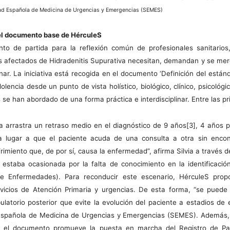
dad Española de Medicina de Urgencias y Emergencias (SEMES)
el documento base de HérculeS
to de partida para la reflexión común de profesionales sanitarios,
os afectados de Hidradenitis Supurativa necesitan, demandan y se me
nar. La iniciativa está recogida en el documento ‘Definición del están
lencia desde un punto de vista holístico, biológico, clínico, psicológ
se han abordado de una forma práctica e interdisciplinar. Entre las pr
va arrastra un retraso medio en el diagnóstico de 9 años[3], 4 años
 lugar a que el paciente acuda de una consulta a otra sin encon
rimiento que, de por sí, causa la enfermedad”, afirma Silvia a través 
estaba ocasionada por la falta de conocimiento en la identificación
de Enfermedades). Para reconducir este escenario, HérculeS propo
vicios de Atención Primaria y urgencias. De esta forma, “se puede
atorio posterior que evite la evolución del paciente a estadios d
Española de Medicina de Urgencias y Emergencias (SEMES). Además, de
a, el documento promueve la puesta en marcha del Registro de Paci