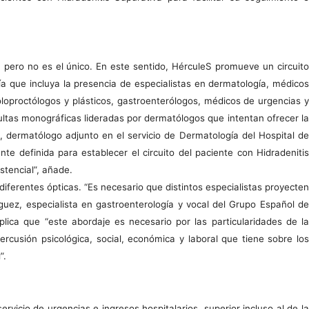
a, pero no es el único. En este sentido, HérculeS promueve un circuito
gía que incluya la presencia de especialistas en dermatología, médicos
coloproctólogos y plásticos, gastroenterólogos, médicos de urgencias y
ultas monográficas lideradas por dermatólogos que intentan ofrecer la
l, dermatólogo adjunto en el servicio de Dermatología del Hospital de
e definida para establecer el circuito del paciente con Hidradenitis
stencial”, añade.
iferentes ópticas. “Es necesario que distintos especialistas proyecten
guez, especialista en gastroenterología y vocal del Grupo Español de
ica que “este abordaje es necesario por las particularidades de la
percusión psicológica, social, económica y laboral que tiene sobre los
”.
vicio de urgencias e ingresos hospitalarios, superior incluso al de la