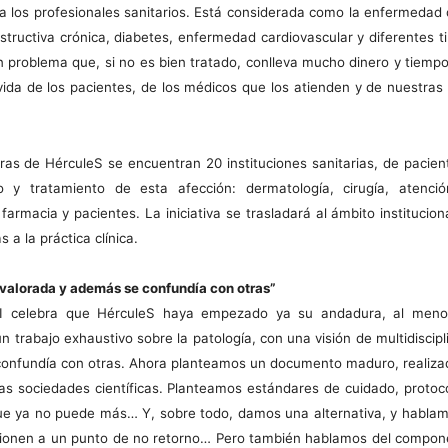
a los profesionales sanitarios. Está considerada como la enfermedad
tructiva crónica, diabetes, enfermedad cardiovascular y diferentes
 problema que, si no es bien tratado, conlleva mucho dinero y tiempo.
ida de los pacientes, de los médicos que los atienden y de nuestras
ras de HérculeS se encuentran 20 instituciones sanitarias, de pacien
y tratamiento de esta afección: dermatología, cirugía, atención p
farmacia y pacientes. La iniciativa se trasladará al ámbito institucio
 a la práctica clínica.
avalorada y además se confundía con otras”
I celebra que HérculeS haya empezado ya su andadura, al meno
 trabajo exhaustivo sobre la patología, con una visión de multidiscipl
confundía con otras. Ahora planteamos un documento maduro, realizad
vas sociedades científicas. Planteamos estándares de cuidado, proto
que ya no puede más… Y, sobre todo, damos una alternativa, y hablam
cionen a un punto de no retorno… Pero también hablamos del componen