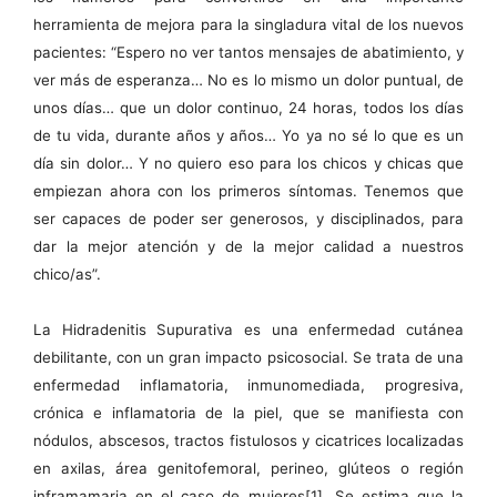
herramienta de mejora para la singladura vital de los nuevos
pacientes: “Espero no ver tantos mensajes de abatimiento, y
ver más de esperanza… No es lo mismo un dolor puntual, de
unos días… que un dolor continuo, 24 horas, todos los días
de tu vida, durante años y años… Yo ya no sé lo que es un
día sin dolor… Y no quiero eso para los chicos y chicas que
empiezan ahora con los primeros síntomas. Tenemos que
ser capaces de poder ser generosos, y disciplinados, para
dar la mejor atención y de la mejor calidad a nuestros
chico/as”.
La Hidradenitis Supurativa es una enfermedad cutánea
debilitante, con un gran impacto psicosocial. Se trata de una
enfermedad inflamatoria, inmunomediada, progresiva,
crónica e inflamatoria de la piel, que se manifiesta con
nódulos, abscesos, tractos fistulosos y cicatrices localizadas
en axilas, área genitofemoral, perineo, glúteos o región
inframamaria en el caso de mujeres[1]. Se estima que la