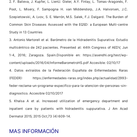
2. F. Balieva, J. Kupfer, L. LienU. Gieler, A.Y. Finlay, L. Tomas-Aragonés, F.
Poot, L. Misery, F. Sampogna H. van Middendorp, J.A. Halvorsen, J.C.
Szepietowski, A. Lvov, S. E. Marrón, M.S. Salek, F.J. Dalgard. The Burden of
Common Skin Diseases Assessed with the EQ5D: a European Multi-centre
Study in 13 Countries
3. Antonio Martorell et al. Barómetro de la Hidradenitis Supurativa: Estudio
multicéntrico de 242 pacientes. Presented at: 44th Congress of AEDV, Jun
1-4, 2016; Zaragoza. Spain.Disponible en: https://asendhi.org/test/wp-
content/uploads/2016/04/InformeBarometroHS.pdf Accesible: 02/10/17
4. Datos extraídos de la Federación Española de Enfermedades Raras
(FEDER): https://enfermedades-raras.org/index.php/actualidad/2993-
feder-reclama-un-programa-especifico-para-la-atencion-de-personas-sin-
diagnostico. Accesible 02/10/2017
5. Khalsa A et al. Increased utilization of emergency department and
inpatient care by patients with hidradenitis suppurativa. J Am Acad
Dermatol 2015; 2015 Oct;73 (4):609-14.
MAS INFORMACIÓN