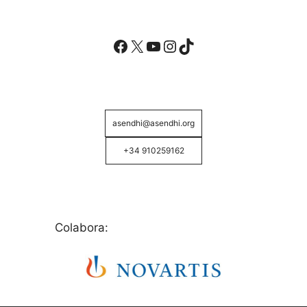
Facebook
X
YouTube
Instagram
TikTok
asendhi@asendhi.org
+34 910259162
Colabora: