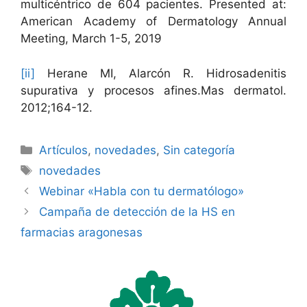
multicéntrico de 604 pacientes. Presented at:
American Academy of Dermatology Annual
Meeting, March 1-5, 2019
[ii]
Herane MI, Alarcón R. Hidrosadenitis
supurativa y procesos afines.Mas dermatol.
2012;164-12.
Categorías
Artículos
,
novedades
,
Sin categoría
Etiquetas
novedades
Webinar «Habla con tu dermatólogo»
Campaña de detección de la HS en
farmacias aragonesas