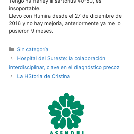
Tengo hs Harley III sartorius 40-50, es
insoportable.
Llevo con Humira desde el 27 de diciembre de
2016 y no hay mejoría, anteriormente ya me lo
pusieron 9 meses.
Categorías
Sin categoría
Hospital del Sureste: la colaboración
interdisciplinar, clave en el diagnóstico precoz
La HStoria de Cristina