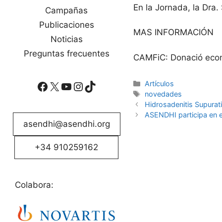
En la Jornada, la Dra.
Campañas
Publicaciones
MAS INFORMACIÓN
Noticias
Preguntas frecuentes
CAMFiC: Donació econ
Facebook
X
YouTube
Instagram
TikTok
Categorías
Artículos
Etiquetas
novedades
Hidrosadenitis Supurat
ASENDHI participa en e
asendhi@asendhi.org
+34 910259162
Colabora: