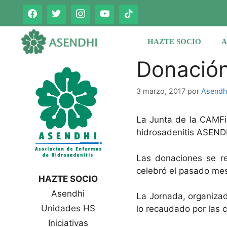
Saltar
al
contenido
HAZTE SOCIO
A
Donació
3 marzo, 2017
por
Asendh
La Junta de la CAMFi
hidrosadenitis ASENDH
Las donaciones se re
celebró el pasado me
HAZTE SOCIO
Asendhi
La Jornada, organizad
Unidades HS
lo recaudado por las c
Iniciativas