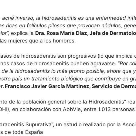
cné inverso, la hidrosadenitis es una enfermedad infla
s ricas en folículos pilos
os que provocan nódulos, genera
or”,
explica la
Dra. Rosa María Díaz, Jefa de Dermatolog
las mujeres que a los hombres.
asos de hidrosadenitis son progresivos (lo que implica 
gunos casos de hidrosadenitis pueden agravarse. “
Por co
e la hidrosadenitis lo más pronto posible, ahora que
estro país
un
tratamiento biológico que contribuye en gr
r
. Francisco Javier García Martinez, Servicio de Derm
to de la población general sobre la Hidrosadenitis” re
HI), en colaboración con AbbVie, entre 1.013 persona
radenitis Supurativa”, un estudio realizado por la Aso
es de toda España