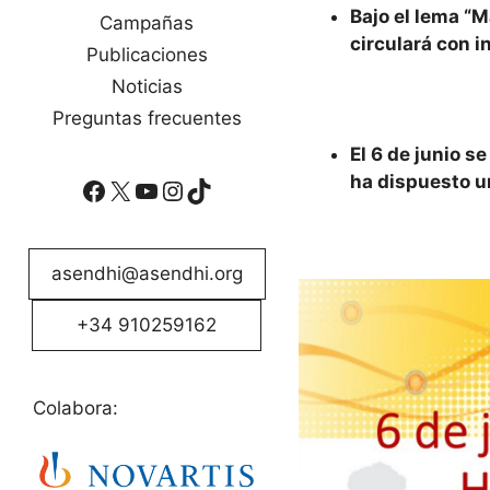
Bajo el lema “M
Campañas
circulará con i
Publicaciones
Noticias
Preguntas frecuentes
El 6 de junio s
ha dispuesto un
Facebook
X
YouTube
Instagram
TikTok
asendhi@asendhi.org
+34 910259162
Colabora: