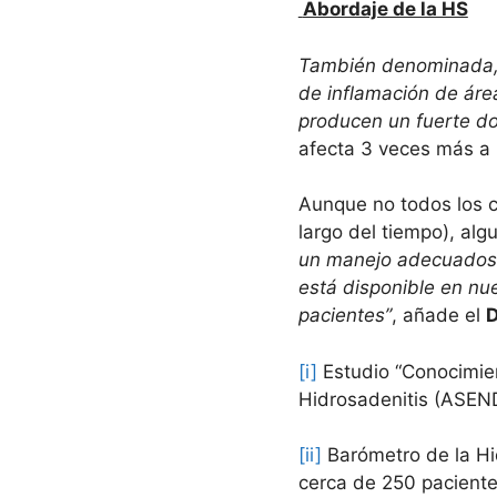
Abordaje de la HS
También denominada, a
de inflamación de área
producen un fuerte dol
afecta 3 veces más a 
Aunque no todos los c
largo del tiempo), al
un manejo adecuados d
está disponible en nu
pacientes”
, añade el
D
[i]
Estudio “Conocimien
Hidrosadenitis (ASEND
[ii]
Barómetro de la Hid
cerca de 250 pacient