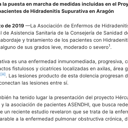
la puesta en marcha de medidas incluidas en el Proy
 pacientes de Hidradenitis Supurativa en Aragón
zo de 2019
—La Asociación de Enfermos de Hidradeniti
 de Asistencia Sanitaria de la Consejería de Sanidad de
 abordaje y tratamiento de los pacientes con Hidradeni
1
 alguno de sus grados leve, moderado o severo
.
ativa es una enfermedad inmunomediada, progresiva, crón
ctos fistulosos y cicatrices localizadas en axilas, área
[iii]
s
. Las lesiones producto de esta dolencia progresan 
onectan las lesiones entre sí.
bién ha tenido lugar la presentación del proyecto Hércu
s y la asociación de pacientes ASENDHI, que busca redef
de un reciente estudio revelaron que se trata de la enf
arable a la enfermedad pulmonar obstructiva crónica, d