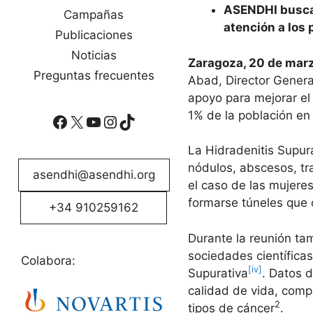
ASENDHI busca 
Campañas
atención a los
Publicaciones
Noticias
Zaragoza, 20 de mar
Preguntas frecuentes
Abad, Director General
apoyo para mejorar el
1% de la población en
Facebook
X
YouTube
Instagram
TikTok
La Hidradenitis Supur
nódulos, abscesos, tra
asendhi@asendhi.org
el caso de las mujere
formarse túneles que c
+34 910259162
Durante la reunión tam
sociedades científica
Colabora:
[iv]
Supurativa
. Datos 
calidad de vida, comp
2
tipos de cáncer
.