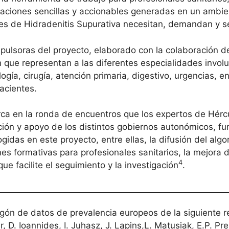
iones sencillas y accionables generadas en un ambient
es de Hidradenitis Supurativa necesitan, demandan y 
pulsoras del proyecto, elaborado con la colaboración de
n que representan a las diferentes especialidades invol
ía, cirugía, atención primaria, digestivo, urgencias, en
acientes.
ca en la ronda de encuentros que los expertos de Hérc
ción y apoyo de los distintos gobiernos autonómicos, fu
idas en este proyecto, entre ellas, la difusión del alg
nes formativas para profesionales sanitarios, la mejora d
4
ue facilite el seguimiento y la investigación
.
ón de datos de prevalencia europeos de la siguiente ref
 D. Ioannides, I. Juhasz, J. Lapins,L. Matusiak, E.P. Pr