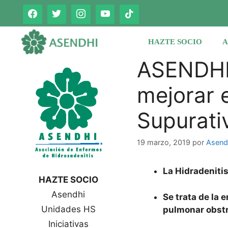
Saltar
al
contenido
HAZTE SOCIO
A
ASENDHI 
mejorar e
Supurati
19 marzo, 2019
por
Asend
La Hidradeniti
HAZTE SOCIO
Asendhi
Se trata de la
Unidades HS
pulmonar obstr
Iniciativas