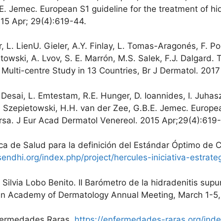
E. Jemec. European S1 guideline for the treatment of hi
15 Apr; 29(4):619-44.
er, L. LienU. Gieler, A.Y. Finlay, L. Tomas-Aragonés, F. 
etowski, A. Lvov, S. E. Marrón, M.S. Salek, F.J. Dalga
Multi-centre Study in 13 Countries, Br J Dermatol. 201
Desai, L. Emtestam, R.E. Hunger, D. Ioannides, I. Juhasz,
 Szepietowski, H.H. van der Zee, G.B.E. Jemec. European
rsa. J Eur Acad Dermatol Venereol. 2015 Apr;29(4):619
ica de Salud para la definición del Estándar Óptimo de 
sendhi.org/index.php/project/hercules-iniciativa-estrate
 Silvia Lobo Benito. II Barómetro de la hidradenitis supu
an Academy of Dermatology Annual Meeting, March 1-5
fermedades Raras.
https://enfermedades-raras.org/ind