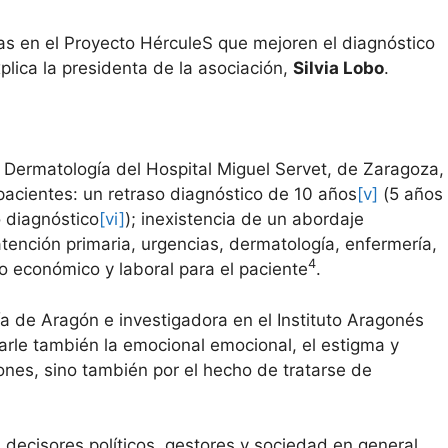
s en el Proyecto HérculeS que mejoren el diagnóstico
plica la presidenta de la asociación,
Silvia Lobo
.
e Dermatología del Hospital Miguel Servet, de Zaragoza,
pacientes: un retraso diagnóstico de 10 años
[v]
(5 años
 diagnóstico
[vi]
); inexistencia de un abordaje
atención primaria, urgencias, dermatología, enfermería,
4
o económico y laboral para el paciente
.
ía de Aragón e investigadora en el Instituto Aragonés
arle también la emocional emocional, el estigma y
iones, sino también por el hecho de tratarse de
 decisores políticos, gestores y sociedad en general,