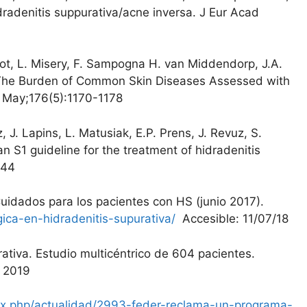
dradenitis suppurativa/acne inversa. J Eur Acad
Poot, L. Misery, F. Sampogna H. van Middendorp, J.A.
rd. The Burden of Common Skin Diseases Assessed with
7 May;176(5):1170-1178
 J. Lapins, L. Matusiak, E.P. Prens, J. Revuz, S.
 S1 guideline for the treatment of hidradenitis
-44
Cuidados para los pacientes con HS (junio 2017).
gica-en-hidradenitis-supurativa/
Accesible: 11/07/18
rativa. Estudio multicéntrico de 604 pacientes.
, 2019
ex.php/actualidad/2993-feder-reclama-un-programa-