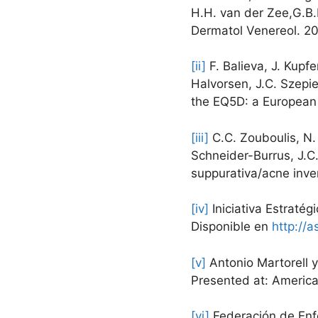
H.H. van der Zee,G.B.
Dermatol Venereol. 20
[ii]
F. Balieva, J. Kupf
Halvorsen, J.C. Szepi
the EQ5D: a European 
[iii]
C.C. Zouboulis, N. 
Schneider-Burrus, J.C.
suppurativa/acne inve
[iv]
Iniciativa Estratég
Disponible en
http://a
[v]
Antonio Martorell y
Presented at: Americ
[vi]
Federación de En