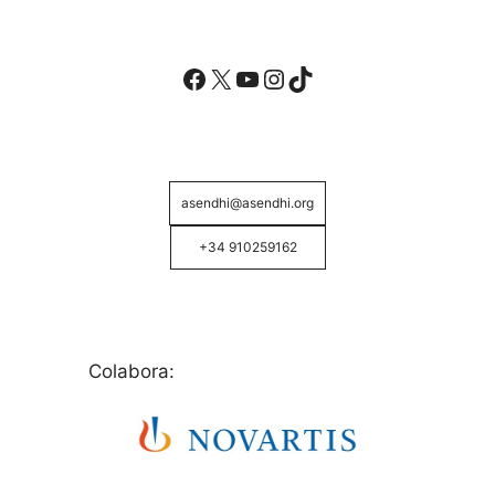
Facebook
X
YouTube
Instagram
TikTok
asendhi@asendhi.org
+34 910259162
Colabora: