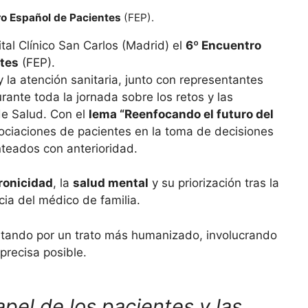
ro Español de Pacientes
(FEP).
tal Clínico San Carlos (Madrid) el
6º Encuentro
ntes
(FEP).
y la atención sanitaria, junto con representantes
ante toda la jornada sobre los retos y las
de Salud. Con el
lema “Reenfocando el futuro del
ociaciones de pacientes en la toma de decisiones
nteados con anterioridad.
ronicidad
, la
salud mental
y su priorización tras la
cia del médico de familia.
stando por un trato más humanizado, involucrando
precisa posible.
apel de los pacientes y las