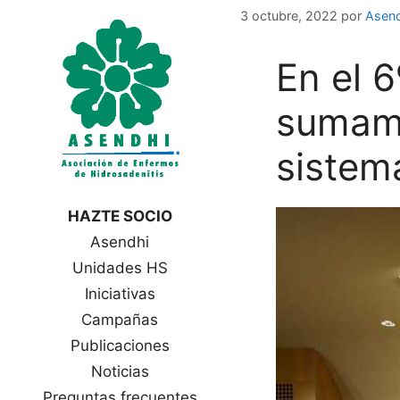
Saltar
3 octubre, 2022
por
Asen
al
contenido
En el 
sumamo
sistema
HAZTE SOCIO
Asendhi
Unidades HS
Iniciativas
Campañas
Publicaciones
Noticias
Preguntas frecuentes