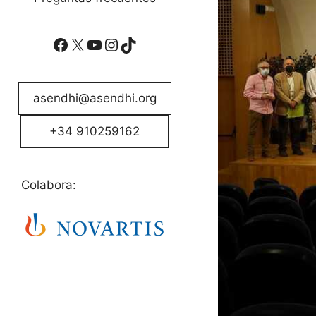
Facebook
X
YouTube
Instagram
TikTok
asendhi@asendhi.org
+34 910259162
Colabora: