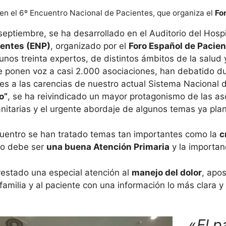
 en el 6º Encuentro Nacional de Pacientes, que organiza el
Fo
eptiembre, se ha desarrollado en el Auditorio del Hospi
ientes (ENP)
, organizado por el
Foro Español de Pacie
unos treinta expertos, de distintos ámbitos de la salud 
e ponen voz a casi 2.000 asociaciones, han debatido dur
nes a las carencias de nuestro actual Sistema Nacional 
o”
, se ha reivindicado un mayor protagonismo de las as
anitarias y el urgente abordaje de algunos temas ya pla
uentro se han tratado temas tan importantes como la
c
o debe ser
una buena Atención Primaria
y la importan
estado una especial atención al
manejo del dolor
, apo
familia y al paciente con una información lo más clara y 
«
El p