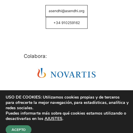
asendhi@asendhi.org
+34 910259162
Colabora:
USO DE COOKIES: Utilizamos cookies propias y de terceros
para ofrecerte la mejor navegación, para estadísticas, analítica y
redes sociales.
Puedes informarte más sobre qué cookies estamos utilizando o
© Copyright 2026 ASENDHI - Asociación de Enfermos
desactivarlas en los
AJUSTES
.
de Hidrosadenitis -
Política de Privacidad, Cookies y
Aviso Legal
.
ACEPTO