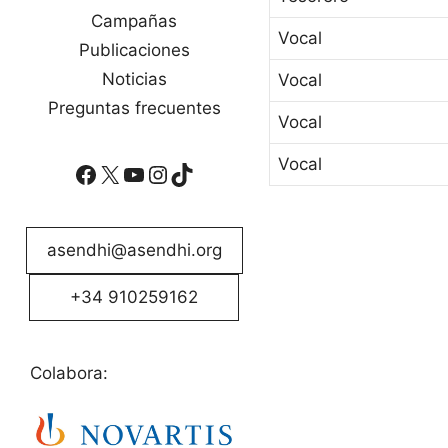
Campañas
Vocal
Publicaciones
Noticias
Vocal
Preguntas frecuentes
Vocal
Vocal
Facebook
X
YouTube
Instagram
TikTok
asendhi@asendhi.org
+34 910259162
Colabora: