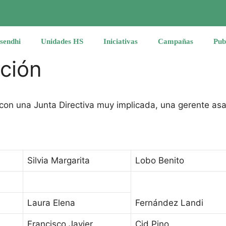
sendhi
Unidades HS
Iniciativas
Campañas
Pub
ción
con una Junta Directiva muy implicada, una gerente asal
Silvia Margarita
Lobo Benito
Laura Elena
Fernández Landi
Francisco Javier
Cid Pino