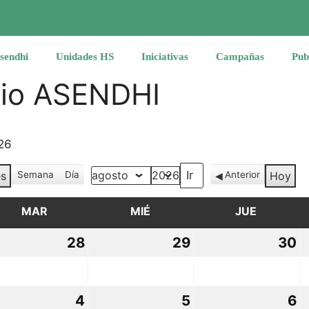
sendhi
Unidades HS
Iniciativas
Campañas
Pub
rio ASENDHI
26
s
Semana
Día
Anterior
Hoy
Mes
Año
MAR
MARTES
MIÉ
MIÉRCOLES
JUE
JUEVES
28
28
29
29
30
3
io,
julio,
julio,
ju
26
2026
2026
2
4
4
5
5
6
6