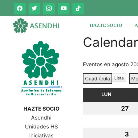
Saltar
al
contenido
HAZTE SOCIO
A
Calenda
Eventos en agosto 20
Cuadrícula
Lista
Me
V
V
e
e
r
LUN
LUNES
r
c
c
o
27
27
HAZTE SOCIO
o
m
Asendhi
jul
o
m
o
Unidades HS
20
3
3
Iniciativas