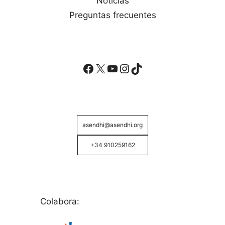
Noticias
Preguntas frecuentes
Facebook
X
YouTube
Instagram
TikTok
asendhi@asendhi.org
+34 910259162
Colabora: