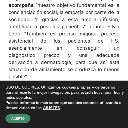
acompaña
“nuestro objetivo fundamental es la
concienciación social, la empatía por parte de la
sociedad. Y, gracias a esta amplia difusión,
identificar a posibles pacientes” apunta Silvia
Lobo “También es preciso mejorar proceso
asistencial de los pacientes de HS,
esencialmente en conseguir un
diagnóstico precoz y una adecuada
derivación a dermatología, para que así esta
situación de aislamiento se produzca lo menos
posible”,
USO DE COOKIES: Utilizamos cookies propias y de terceros
Asimismo, ASENDHI ha desarrollado, gracias a
para ofrecerte la mejor navegación, para estadísticas, analítica y
redes sociales.
la colaboración de Novartis, un nuevo
Puedes informarte más sobre qué cookies estamos utilizando o
contenido en su web para concienciar sobre
desactivarlas en los
AJUSTES
.
esta enfermedad y sus necesidades.
ACEPTO
La carga psicológica y emocional de la HS