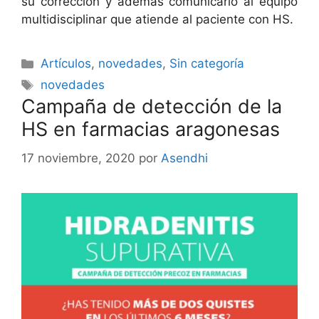
su corrección y además comunicarlo al equipo
multidisciplinar que atiende al paciente con HS.
Categorías
Artículos
,
novedades
,
Sin categoría
Etiquetas
novedades
Campaña de detección de la
HS en farmacias aragonesas
17 noviembre, 2020
por
Asendhi