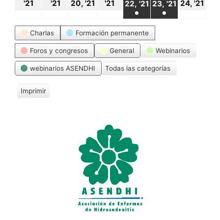
18
19
20
21
24
22
23
'21
'21
20, '21
'21
24, '21
22, '21
23, '21
●
●
octubre,
octubre,
octubre,
octubre,
oct
octubre,
octubre,
(1
(1
Categorías
2021
2021
2021
2021
20
Charlas
Formación permanente
2021
2021
event)
event)
Foros y congresos
General
Webinarios
webinarios ASENDHI
Todas las categorías
Imprimir
V
i
s
t
a
s