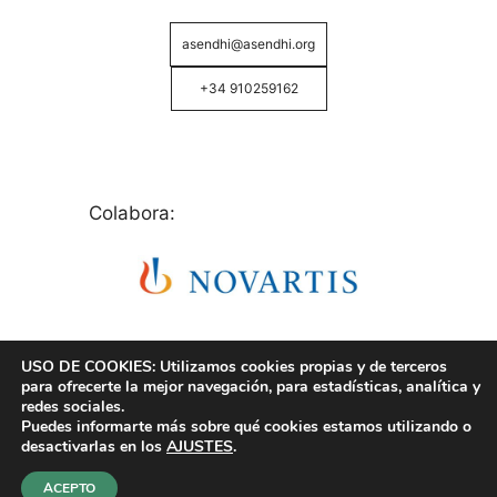
asendhi@asendhi.org
+34 910259162
Colabora:
USO DE COOKIES: Utilizamos cookies propias y de terceros
para ofrecerte la mejor navegación, para estadísticas, analítica y
redes sociales.
Puedes informarte más sobre qué cookies estamos utilizando o
© Copyright 2026 ASENDHI - Asociación de Enfermos
desactivarlas en los
AJUSTES
.
de Hidrosadenitis -
Política de Privacidad, Cookies y
Aviso Legal
.
ACEPTO