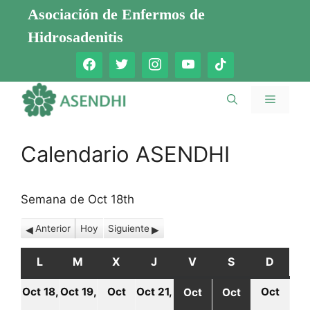
Saltar
Asociación de Enfermos de
al
Hidrosadenitis
contenido
Menú
Calendario ASENDHI
Semana de Oct 18th
Anterior
Hoy
Siguiente
L
LUNES
M
MARTES
X
MIÉRCOLES
J
JUEVES
V
VIERNES
S
SÁBADO
D
DOMI
Oct 18,
Oct 19,
Oct
Oct 21,
Oct
Oct
Oct