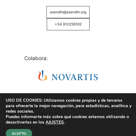
asendhi@asendhi.org
+34 910259162
Colabora:
USO DE COOKIES: Utilizamos cookies propias y de terceros
para ofrecerte la mejor navegación, para estadísticas, analítica y
redes sociales.
Puedes informarte más sobre qué cookies estamos utilizando o
© Copyright 2026 ASENDHI - Asociación de Enfermos
desactivarlas en los
AJUSTES
.
de Hidrosadenitis -
Política de Privacidad, Cookies y
Aviso Legal
.
ACEPTO