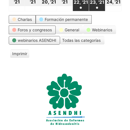
18
19
20
21
24
22
23
'21
'21
20, '21
'21
24, '21
22, '21
23, '21
●
●
octubre,
octubre,
octubre,
octubre,
oct
octubre,
octubre,
(1
(1
Categorías
2021
2021
2021
2021
20
Charlas
Formación permanente
2021
2021
event)
event)
Foros y congresos
General
Webinarios
webinarios ASENDHI
Todas las categorías
Imprimir
V
i
s
t
a
s