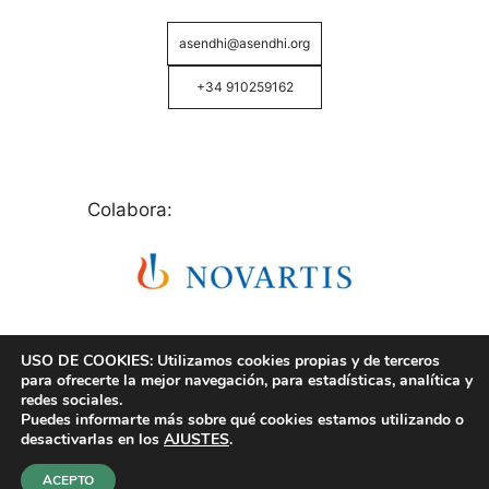
asendhi@asendhi.org
+34 910259162
Colabora:
USO DE COOKIES: Utilizamos cookies propias y de terceros
para ofrecerte la mejor navegación, para estadísticas, analítica y
redes sociales.
Puedes informarte más sobre qué cookies estamos utilizando o
© Copyright 2026 ASENDHI - Asociación de Enfermos
desactivarlas en los
AJUSTES
.
de Hidrosadenitis -
Política de Privacidad, Cookies y
Aviso Legal
.
ACEPTO