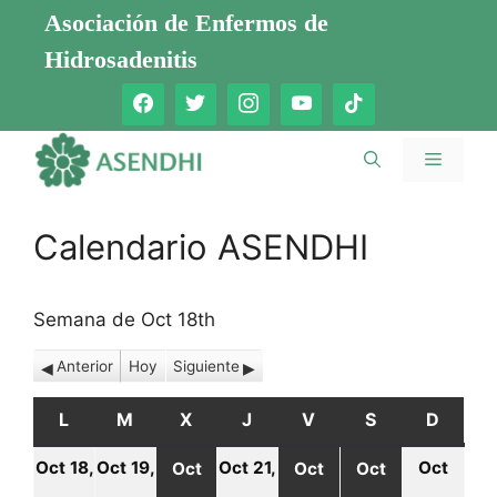
Saltar
Asociación de Enfermos de
al
Hidrosadenitis
contenido
Menú
Calendario ASENDHI
Semana de Oct 18th
Anterior
Hoy
Siguiente
L
LUNES
M
MARTES
X
MIÉRCOLES
J
JUEVES
V
VIERNES
S
SÁBADO
D
DOMI
Oct 18,
Oct 19,
Oct 21,
Oct
Oct
Oct
Oct