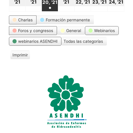
18
19
21
22
23
24
20
'21
'21
'21
22, '21
23, '21
24, '21
20, '21
●
octubre,
octubre,
octubre,
octubre,
octubre,
oct
octubre,
(1
Categorías
2021
2021
2021
2021
2021
20
Charlas
Formación permanente
2021
event)
Foros y congresos
General
Webinarios
webinarios ASENDHI
Todas las categorías
Imprimir
V
i
s
t
a
s