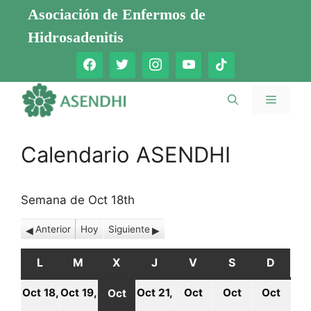
Saltar
Asociación de Enfermos de
al
Hidrosadenitis
contenido
Menú
Calendario ASENDHI
Semana de Oct 18th
Anterior
Hoy
Siguiente
L
LUNES
M
MARTES
X
MIÉRCOLES
J
JUEVES
V
VIERNES
S
SÁBADO
D
DOMI
Oct 18,
Oct 19,
Oct 21,
Oct
Oct
Oct
Oct