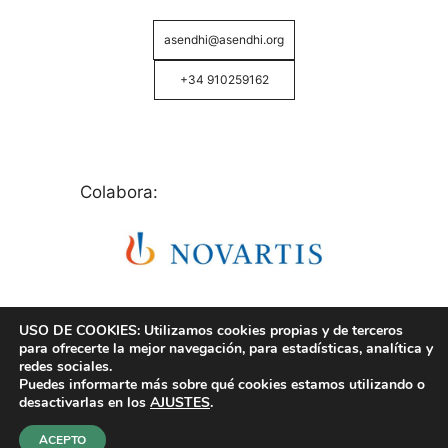
asendhi@asendhi.org
+34 910259162
Colabora:
USO DE COOKIES: Utilizamos cookies propias y de terceros
para ofrecerte la mejor navegación, para estadísticas, analítica y
redes sociales.
Puedes informarte más sobre qué cookies estamos utilizando o
© Copyright 2026 ASENDHI - Asociación de Enfermos
desactivarlas en los
AJUSTES
.
de Hidrosadenitis -
Política de Privacidad, Cookies y
Aviso Legal
.
ACEPTO