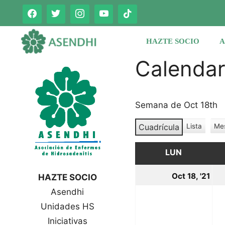
Saltar
al
contenido
HAZTE SOCIO
A
Calenda
Semana de Oct 18th
Cuadrícula
Lista
Me
V
V
e
e
r
LUN
LUNES
r
c
c
o
18
Oct 18, '21
HAZTE SOCIO
o
m
oc
Asendhi
o
m
o
Unidades HS
20
Iniciativas