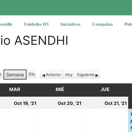
sendhi
Unidades HS
Iniciativas
Campañas
Pub
rio ASENDHI
s
Semana
Día
Anterior
Hoy
Siguiente
MAR
MARTES
MIÉ
MIÉRCOLES
JUE
JUEVES
19
20
2
Oct 19, '21
Oct 20, '21
Oct 21, '21
tubre,
octubre,
octubre,
o
21
2021
2021
2