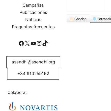
Campañas
Publicaciones
Categorías
Charlas
Formaci
Noticias
Preguntas frecuentes
Facebook
X
YouTube
Instagram
TikTok
asendhi@asendhi.org
+34 910259162
Colabora: