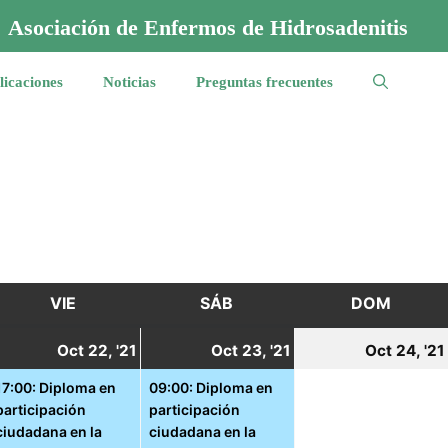
Asociación de Enfermos de Hidrosadenitis
licaciones
Noticias
Preguntas frecuentes
VIE
VIERNES
SÁB
SÁBADO
DOM
DOMI
1
22
(1
23
(1
Oct 22, '21
Oct 23, '21
Oct 24, '21
ctubre,
octubre,
event)
octubre,
event)
17:00: Diploma en
09:00: Diploma en
participación
participación
021
2021
2021
ciudadana en la
ciudadana en la