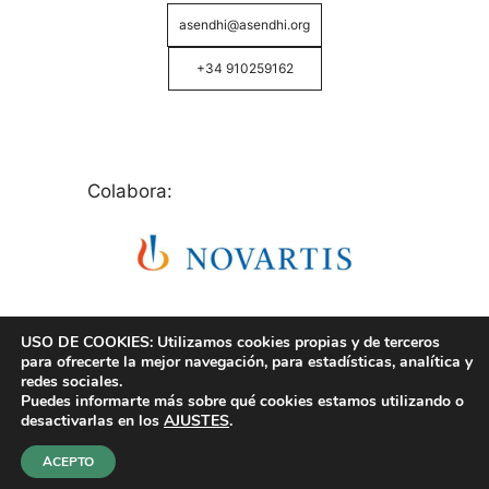
asendhi@asendhi.org
+34 910259162
Colabora:
USO DE COOKIES: Utilizamos cookies propias y de terceros
para ofrecerte la mejor navegación, para estadísticas, analítica y
redes sociales.
Puedes informarte más sobre qué cookies estamos utilizando o
© Copyright 2026 ASENDHI - Asociación de Enfermos
desactivarlas en los
AJUSTES
.
de Hidrosadenitis -
Política de Privacidad, Cookies y
Aviso Legal
.
ACEPTO