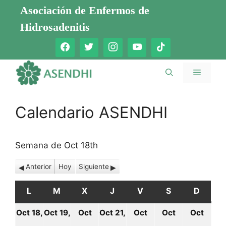
Saltar
Asociación de Enfermos de
al
Hidrosadenitis
contenido
Menú
Calendario ASENDHI
Semana de Oct 18th
Anterior
Hoy
Siguiente
L
LUNES
M
MARTES
X
MIÉRCOLES
J
JUEVES
V
VIERNES
S
SÁBADO
D
DOMI
Oct 18,
Oct 19,
Oct
Oct 21,
Oct
Oct
Oct