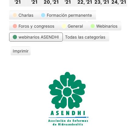
18
19
20
21
22
23
24
'21
'21
20, '21
'21
22, '21
23, '21
24, '21
octubre,
octubre,
octubre,
octubre,
octubre,
octubre,
oct
Categorías
Charlas
Formación permanente
2021
2021
2021
2021
2021
2021
20
Foros y congresos
General
Webinarios
webinarios ASENDHI
Todas las categorías
Imprimir
V
i
s
t
a
s