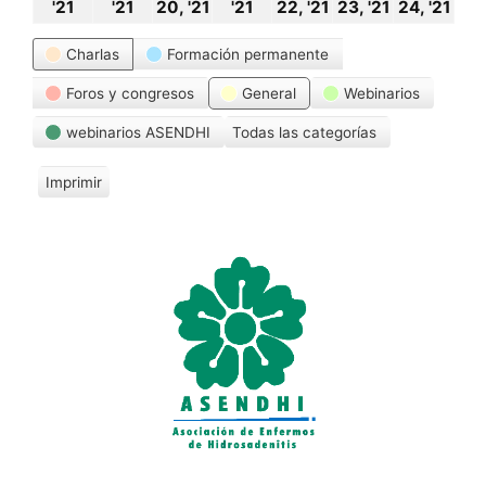
18
19
20
21
22
23
24
'21
'21
20, '21
'21
22, '21
23, '21
24, '21
octubre,
octubre,
octubre,
octubre,
octubre,
octubre,
oct
Categorías
Charlas
Formación permanente
2021
2021
2021
2021
2021
2021
20
Foros y congresos
General
Webinarios
webinarios ASENDHI
Todas las categorías
Imprimir
V
i
s
t
a
s