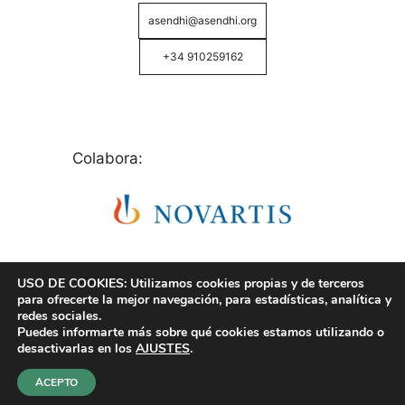
asendhi@asendhi.org
+34 910259162
Colabora:
USO DE COOKIES: Utilizamos cookies propias y de terceros
para ofrecerte la mejor navegación, para estadísticas, analítica y
redes sociales.
Puedes informarte más sobre qué cookies estamos utilizando o
© Copyright 2026 ASENDHI - Asociación de Enfermos
desactivarlas en los
AJUSTES
.
de Hidrosadenitis -
Política de Privacidad, Cookies y
Aviso Legal
.
ACEPTO