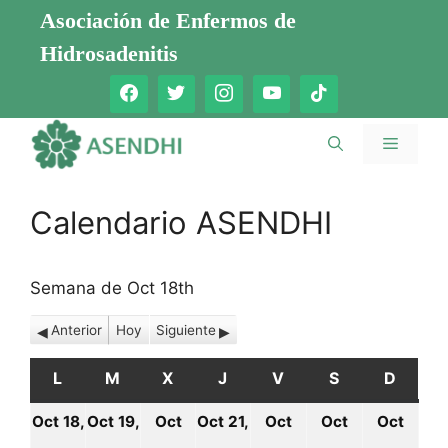
Saltar
Asociación de Enfermos de
al
Hidrosadenitis
contenido
Menú
Calendario ASENDHI
Semana de Oct 18th
Anterior
Hoy
Siguiente
L
LUNES
M
MARTES
X
MIÉRCOLES
J
JUEVES
V
VIERNES
S
SÁBADO
D
DOMI
Oct 18,
Oct 19,
Oct
Oct 21,
Oct
Oct
Oct