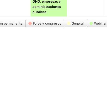
ONG, empresas y
administraciones
públicas
ón permanente
Foros y congresos
General
Webinar