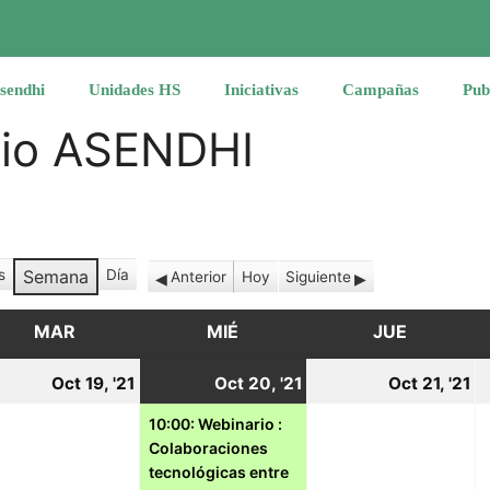
sendhi
Unidades HS
Iniciativas
Campañas
Pub
rio ASENDHI
s
Semana
Día
Anterior
Hoy
Siguiente
MAR
MARTES
MIÉ
MIÉRCOLES
JUE
JUEVES
19
20
(1
2
Oct 19, '21
Oct 20, '21
Oct 21, '21
tubre,
octubre,
octubre,
event)
o
10:00: Webinario :
Colaboraciones
21
2021
2021
2
tecnológicas entre