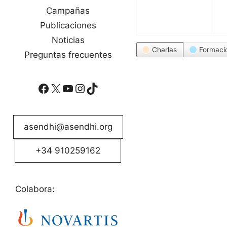
Campañas
Publicaciones
Noticias
Categorías
Charlas
Formaci
Preguntas frecuentes
Facebook
X
YouTube
Instagram
TikTok
asendhi@asendhi.org
+34 910259162
Colabora: