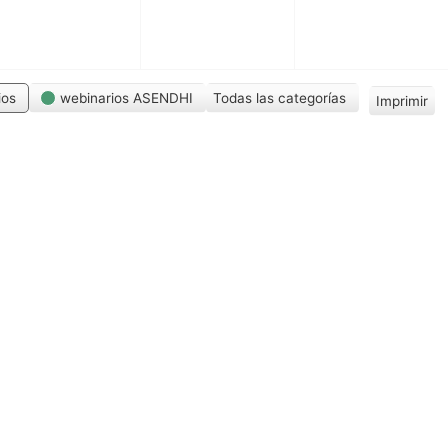
ios
webinarios ASENDHI
Todas las categorías
Imprimir
V
i
s
t
a
s