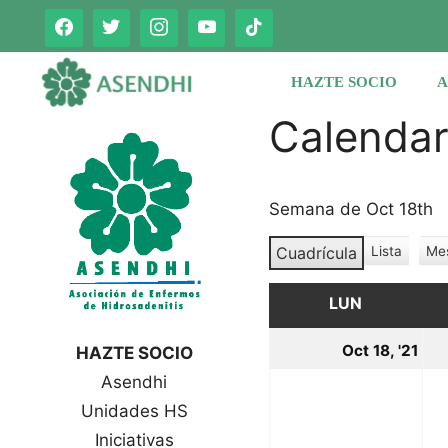
Saltar
al
contenido
HAZTE SOCIO
A
Calenda
Semana de Oct 18th
Cuadrícula
Lista
Me
V
V
e
e
r
LUN
LUNES
r
c
c
o
18
Oct 18, '21
HAZTE SOCIO
o
m
oc
Asendhi
o
m
o
Unidades HS
20
Iniciativas