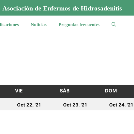
Asociación de Enfermos de Hidrosadenitis
licaciones
Noticias
Preguntas frecuentes
VIE
VIERNES
SÁB
SÁBADO
DOM
DOMI
1
22
23
Oct 22, '21
Oct 23, '21
Oct 24, '21
ctubre,
octubre,
octubre,
021
2021
2021