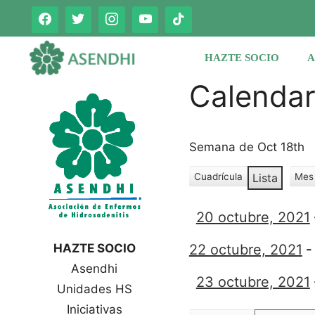
Saltar
al
contenido
HAZTE SOCIO
A
Calenda
Semana de Oct 18th
Cuadrícula
Lista
Mes
V
V
e
e
r
20 octubre, 2021
r
c
c
o
HAZTE SOCIO
22 octubre, 2021
o
m
Asendhi
o
m
23 octubre, 2021
o
Unidades HS
Iniciativas