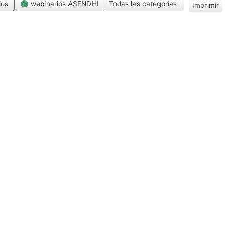
ios
webinarios ASENDHI
Todas las categorías
Imprimir
V
i
s
t
a
s