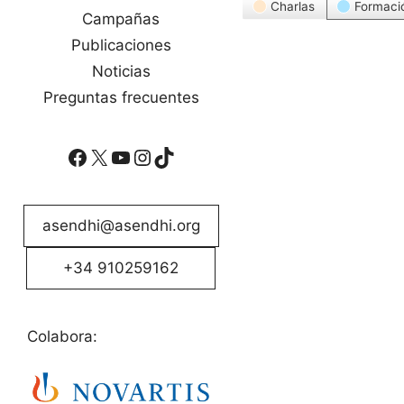
Categorías
Charlas
Formaci
Campañas
Publicaciones
Noticias
Preguntas frecuentes
Facebook
X
YouTube
Instagram
TikTok
asendhi@asendhi.org
+34 910259162
Colabora: