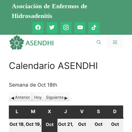
Saltar
Asociación de Enfermos de
al
Hidrosadenitis
contenido
Menú
Calendario ASENDHI
Semana de Oct 18th
Anterior
Hoy
Siguiente
L
LUNES
M
MARTES
X
MIÉRCOLES
J
JUEVES
V
VIERNES
S
SÁBADO
D
DOMI
Oct 18,
Oct 19,
Oct 21,
Oct
Oct
Oct
Oct