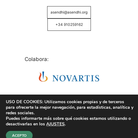
asendhi@asendhi.org
+34 910259162
Colabora:
USO DE COOKIES: Utilizamos cookies propias y de terceros
para ofrecerte la mejor navegación, para estadísticas, analítica y
redes sociales.
Puedes informarte más sobre qué cookies estamos utilizando o
© Copyright 2026 ASENDHI - Asociación de Enfermos
desactivarlas en los
AJUSTES
.
de Hidrosadenitis -
Política de Privacidad, Cookies y
Aviso Legal
.
ACEPTO