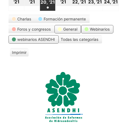
18
19
21
22
23
24
20
'21
'21
'21
22, '21
23, '21
24, '21
20, '21
●
octubre,
octubre,
octubre,
octubre,
octubre,
oct
octubre,
(1
Categorías
2021
2021
2021
2021
2021
20
Charlas
Formación permanente
2021
event)
Foros y congresos
General
Webinarios
webinarios ASENDHI
Todas las categorías
Imprimir
V
i
s
t
a
s