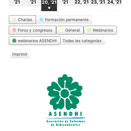
18
19
21
22
23
24
20
'21
'21
'21
22, '21
23, '21
24, '21
20, '21
●
octubre,
octubre,
octubre,
octubre,
octubre,
oct
octubre,
(1
Categorías
2021
2021
2021
2021
2021
20
Charlas
Formación permanente
2021
event)
Foros y congresos
General
Webinarios
webinarios ASENDHI
Todas las categorías
Imprimir
V
i
s
t
a
s