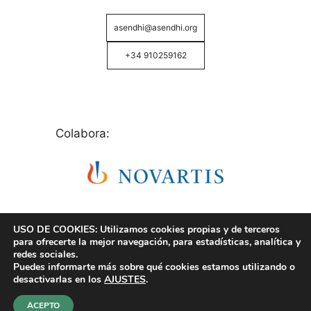
asendhi@asendhi.org
+34 910259162
Colabora:
USO DE COOKIES: Utilizamos cookies propias y de terceros
para ofrecerte la mejor navegación, para estadísticas, analítica y
redes sociales.
Puedes informarte más sobre qué cookies estamos utilizando o
© Copyright 2026 ASENDHI - Asociación de Enfermos
desactivarlas en los
AJUSTES
.
de Hidrosadenitis -
Política de Privacidad, Cookies y
Aviso Legal
.
ACEPTO