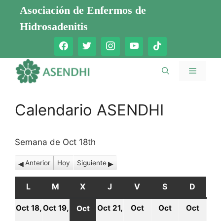
Saltar
Asociación de Enfermos de
al
Hidrosadenitis
contenido
Menú
Calendario ASENDHI
Semana de Oct 18th
Anterior
Hoy
Siguiente
L
LUNES
M
MARTES
X
MIÉRCOLES
J
JUEVES
V
VIERNES
S
SÁBADO
D
DOMI
Oct 18,
Oct 19,
Oct 21,
Oct
Oct
Oct
Oct