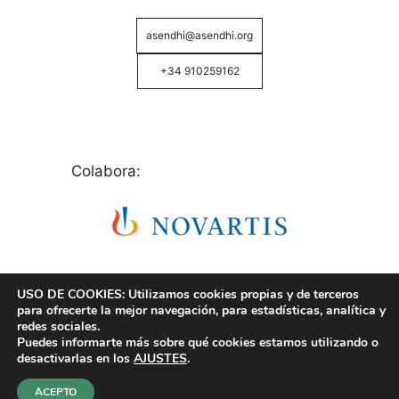
asendhi@asendhi.org
+34 910259162
Colabora:
USO DE COOKIES: Utilizamos cookies propias y de terceros
para ofrecerte la mejor navegación, para estadísticas, analítica y
redes sociales.
Puedes informarte más sobre qué cookies estamos utilizando o
© Copyright 2026 ASENDHI - Asociación de Enfermos
desactivarlas en los
AJUSTES
.
de Hidrosadenitis -
Política de Privacidad, Cookies y
Aviso Legal
.
ACEPTO