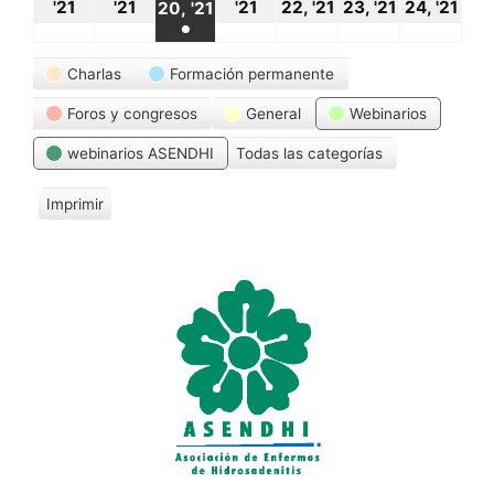
18
19
21
22
23
24
20
'21
'21
'21
22, '21
23, '21
24, '21
20, '21
●
octubre,
octubre,
octubre,
octubre,
octubre,
oct
octubre,
(1
Categorías
2021
2021
2021
2021
2021
20
Charlas
Formación permanente
2021
event)
Foros y congresos
General
Webinarios
webinarios ASENDHI
Todas las categorías
Imprimir
V
i
s
t
a
s