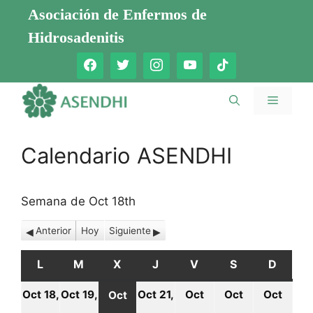
Saltar
Asociación de Enfermos de
al
Hidrosadenitis
contenido
Menú
Calendario ASENDHI
Semana de Oct 18th
Anterior
Hoy
Siguiente
L
LUNES
M
MARTES
X
MIÉRCOLES
J
JUEVES
V
VIERNES
S
SÁBADO
D
DOMI
Oct 18,
Oct 19,
Oct 21,
Oct
Oct
Oct
Oct