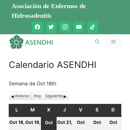
Saltar
Asociación de Enfermos de
al
Hidrosadenitis
contenido
Menú
Calendario ASENDHI
Semana de Oct 18th
Anterior
Hoy
Siguiente
L
LUNES
M
MARTES
X
MIÉRCOLES
J
JUEVES
V
VIERNES
S
SÁBADO
D
DOMI
Oct 18,
Oct 19,
Oct 21,
Oct
Oct
Oct
Oct