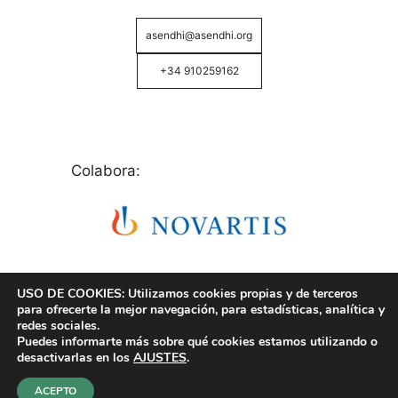
asendhi@asendhi.org
+34 910259162
Colabora:
USO DE COOKIES: Utilizamos cookies propias y de terceros
para ofrecerte la mejor navegación, para estadísticas, analítica y
redes sociales.
Puedes informarte más sobre qué cookies estamos utilizando o
© Copyright 2026 ASENDHI - Asociación de Enfermos
desactivarlas en los
AJUSTES
.
de Hidrosadenitis -
Política de Privacidad, Cookies y
Aviso Legal
.
ACEPTO