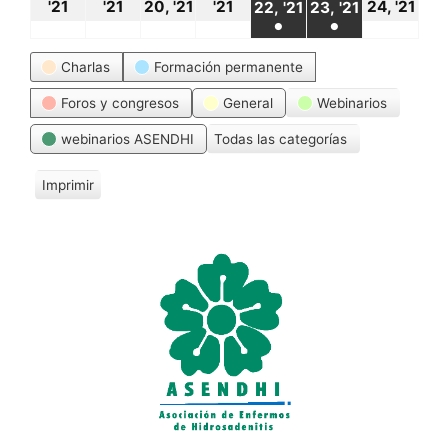
18
19
20
21
24
22
23
'21
'21
20, '21
'21
24, '21
22, '21
23, '21
●
●
octubre,
octubre,
octubre,
octubre,
oct
octubre,
octubre,
(1
(1
Categorías
2021
2021
2021
2021
20
Charlas
Formación permanente
2021
2021
event)
event)
Foros y congresos
General
Webinarios
webinarios ASENDHI
Todas las categorías
Imprimir
V
i
s
t
a
s