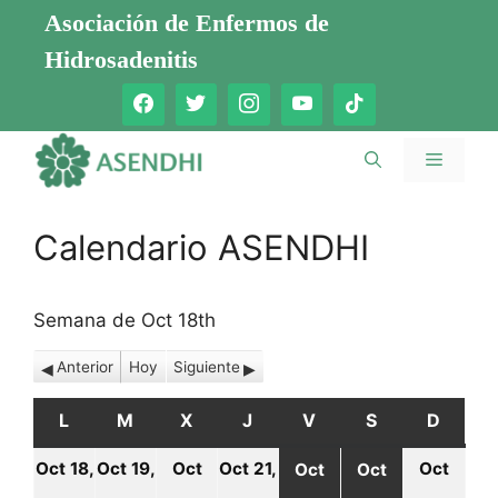
Saltar
Asociación de Enfermos de
al
Hidrosadenitis
contenido
Menú
Calendario ASENDHI
Semana de Oct 18th
Anterior
Hoy
Siguiente
L
LUNES
M
MARTES
X
MIÉRCOLES
J
JUEVES
V
VIERNES
S
SÁBADO
D
DOMI
Oct 18,
Oct 19,
Oct
Oct 21,
Oct
Oct
Oct