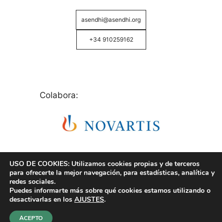
asendhi@asendhi.org
+34 910259162
Colabora:
USO DE COOKIES: Utilizamos cookies propias y de terceros
para ofrecerte la mejor navegación, para estadísticas, analítica y
redes sociales.
Puedes informarte más sobre qué cookies estamos utilizando o
© Copyright 2026 ASENDHI - Asociación de Enfermos
desactivarlas en los
AJUSTES
.
de Hidrosadenitis -
Política de Privacidad, Cookies y
Aviso Legal
.
ACEPTO