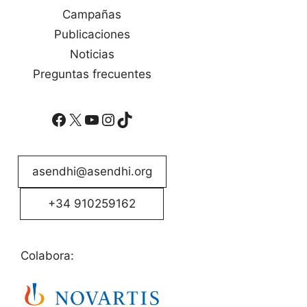
Campañas
Publicaciones
Noticias
Preguntas frecuentes
Facebook
X
YouTube
Instagram
TikTok
asendhi@asendhi.org
+34 910259162
Colabora: