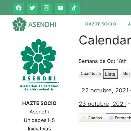
Saltar
al
contenido
HAZTE SOCIO
A
Calenda
Semana de Oct 18th
Cuadrícula
Lista
Mes
V
V
e
e
r
22 octubre, 2021
r
c
c
o
HAZTE SOCIO
23 octubre, 2021
o
m
Asendhi
o
m
Categorías
Charlas
Formaci
o
Unidades HS
Iniciativas