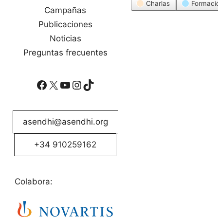
Categorías
Charlas
Formaci
Campañas
Publicaciones
Noticias
Preguntas frecuentes
Facebook
X
YouTube
Instagram
TikTok
asendhi@asendhi.org
+34 910259162
Colabora: