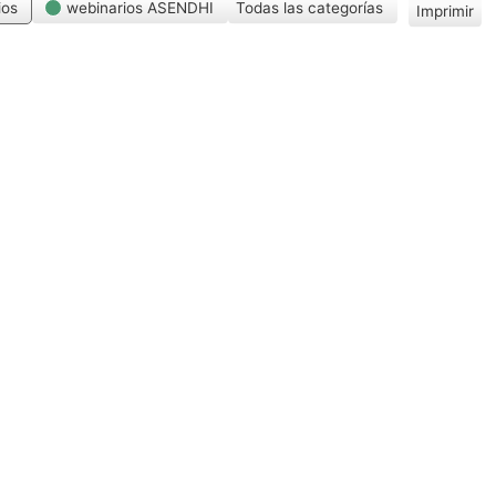
ios
webinarios ASENDHI
Todas las categorías
Imprimir
V
i
s
t
a
s