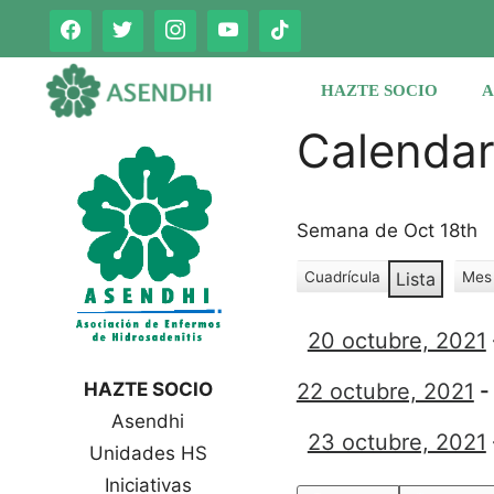
Saltar
al
contenido
HAZTE SOCIO
A
Calenda
Semana de Oct 18th
Cuadrícula
Lista
Mes
V
V
e
e
r
20 octubre, 2021
r
c
c
o
HAZTE SOCIO
22 octubre, 2021
o
m
Asendhi
o
m
23 octubre, 2021
o
Unidades HS
Iniciativas