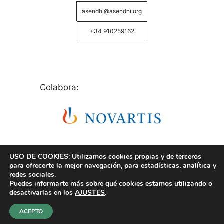
asendhi@asendhi.org
+34 910259162
Colabora:
USO DE COOKIES: Utilizamos cookies propias y de terceros
para ofrecerte la mejor navegación, para estadísticas, analítica y
redes sociales.
Puedes informarte más sobre qué cookies estamos utilizando o
© Copyright 2026 ASENDHI - Asociación de Enfermos
desactivarlas en los
AJUSTES
.
de Hidrosadenitis -
Política de Privacidad, Cookies y
Aviso Legal
.
ACEPTO