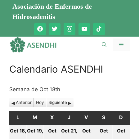
Saltar
Asociación de Enfermos de
al
Hidrosadenitis
contenido
Menú
Calendario ASENDHI
Semana de Oct 18th
Anterior
Hoy
Siguiente
L
LUNES
M
MARTES
X
MIÉRCOLES
J
JUEVES
V
VIERNES
S
SÁBADO
D
DOMI
Oct 18,
Oct 19,
Oct
Oct 21,
Oct
Oct
Oct