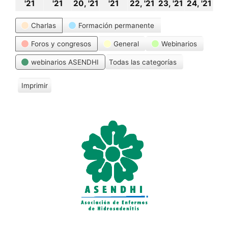
18
19
20
21
22
23
24
'21
'21
20, '21
'21
22, '21
23, '21
24, '21
octubre,
octubre,
octubre,
octubre,
octubre,
octubre,
oct
Categorías
Charlas
Formación permanente
2021
2021
2021
2021
2021
2021
20
Foros y congresos
General
Webinarios
webinarios ASENDHI
Todas las categorías
Imprimir
V
i
s
t
a
s