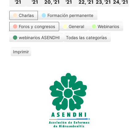
18
19
20
21
22
23
24
'21
'21
20, '21
'21
22, '21
23, '21
24, '21
octubre,
octubre,
octubre,
octubre,
octubre,
octubre,
oct
Categorías
Charlas
Formación permanente
2021
2021
2021
2021
2021
2021
20
Foros y congresos
General
Webinarios
webinarios ASENDHI
Todas las categorías
Imprimir
V
i
s
t
a
s