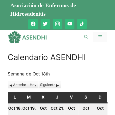
Saltar
Asociación de Enfermos de
al
Hidrosadenitis
contenido
Menú
Calendario ASENDHI
Semana de Oct 18th
Anterior
Hoy
Siguiente
L
LUNES
M
MARTES
X
MIÉRCOLES
J
JUEVES
V
VIERNES
S
SÁBADO
D
DOMI
Oct 18,
Oct 19,
Oct
Oct 21,
Oct
Oct
Oct