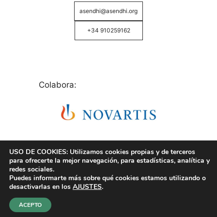
asendhi@asendhi.org
+34 910259162
Colabora:
USO DE COOKIES: Utilizamos cookies propias y de terceros
para ofrecerte la mejor navegación, para estadísticas, analítica y
redes sociales.
Puedes informarte más sobre qué cookies estamos utilizando o
© Copyright 2026 ASENDHI - Asociación de Enfermos
desactivarlas en los
AJUSTES
.
de Hidrosadenitis -
Política de Privacidad, Cookies y
Aviso Legal
.
ACEPTO