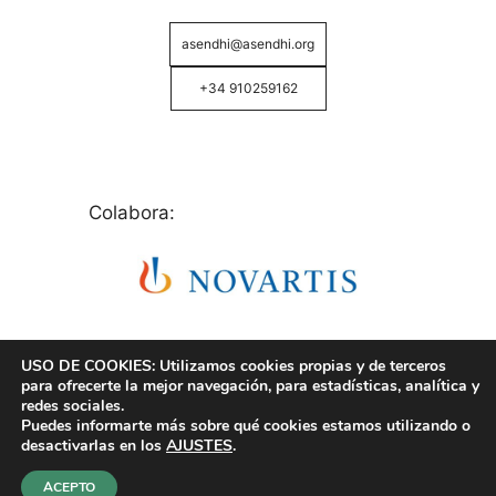
asendhi@asendhi.org
+34 910259162
Colabora:
USO DE COOKIES: Utilizamos cookies propias y de terceros
para ofrecerte la mejor navegación, para estadísticas, analítica y
redes sociales.
Puedes informarte más sobre qué cookies estamos utilizando o
© Copyright 2026 ASENDHI - Asociación de Enfermos
desactivarlas en los
AJUSTES
.
de Hidrosadenitis -
Política de Privacidad, Cookies y
Aviso Legal
.
ACEPTO