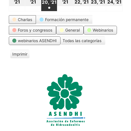
18
19
21
22
23
24
20
'21
'21
'21
22, '21
23, '21
24, '21
20, '21
●
octubre,
octubre,
octubre,
octubre,
octubre,
oct
octubre,
(1
Categorías
2021
2021
2021
2021
2021
20
Charlas
Formación permanente
2021
event)
Foros y congresos
General
Webinarios
webinarios ASENDHI
Todas las categorías
Imprimir
V
i
s
t
a
s