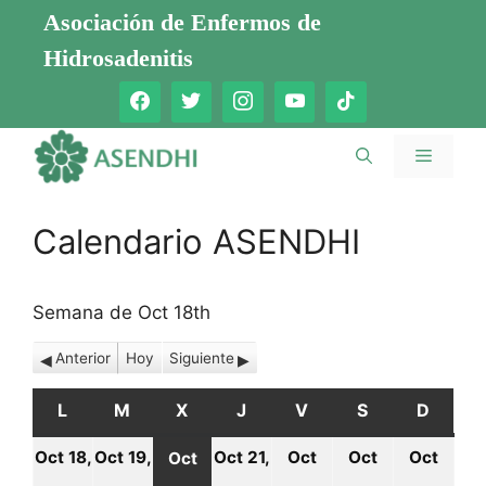
Saltar
Asociación de Enfermos de
al
Hidrosadenitis
contenido
Menú
Calendario ASENDHI
Semana de Oct 18th
Anterior
Hoy
Siguiente
L
LUNES
M
MARTES
X
MIÉRCOLES
J
JUEVES
V
VIERNES
S
SÁBADO
D
DOMI
Oct 18,
Oct 19,
Oct 21,
Oct
Oct
Oct
Oct