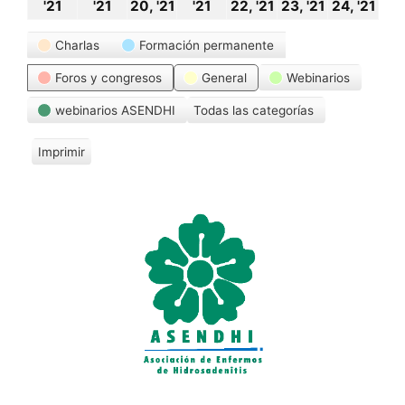
18
19
20
21
22
23
24
'21
'21
20, '21
'21
22, '21
23, '21
24, '21
octubre,
octubre,
octubre,
octubre,
octubre,
octubre,
oct
Categorías
Charlas
Formación permanente
2021
2021
2021
2021
2021
2021
20
Foros y congresos
General
Webinarios
webinarios ASENDHI
Todas las categorías
Imprimir
V
i
s
t
a
s