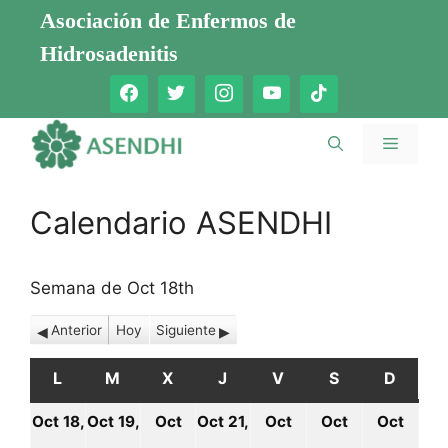
Saltar
Asociación de Enfermos de
al
Hidrosadenitis
contenido
Menú
Calendario ASENDHI
Semana de Oct 18th
Anterior
Hoy
Siguiente
L
LUNES
M
MARTES
X
MIÉRCOLES
J
JUEVES
V
VIERNES
S
SÁBADO
D
DOMI
Oct 18,
Oct 19,
Oct
Oct 21,
Oct
Oct
Oct