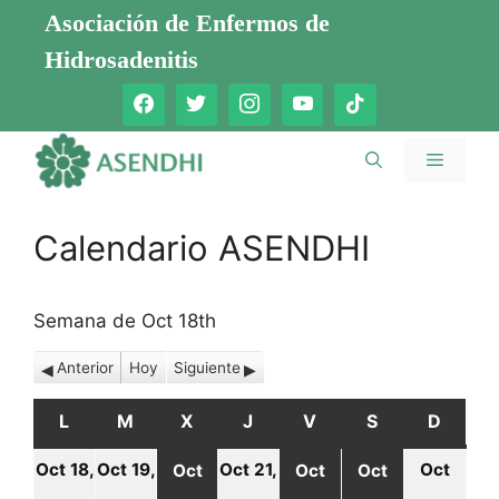
Saltar
Asociación de Enfermos de
al
Hidrosadenitis
contenido
Menú
Calendario ASENDHI
Semana de Oct 18th
Anterior
Hoy
Siguiente
L
LUNES
M
MARTES
X
MIÉRCOLES
J
JUEVES
V
VIERNES
S
SÁBADO
D
DOMI
Oct 18,
Oct 19,
Oct 21,
Oct
Oct
Oct
Oct