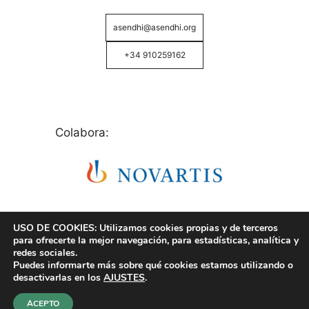
asendhi@asendhi.org
+34 910259162
Colabora:
USO DE COOKIES: Utilizamos cookies propias y de terceros
para ofrecerte la mejor navegación, para estadísticas, analítica y
redes sociales.
Puedes informarte más sobre qué cookies estamos utilizando o
© Copyright 2026 ASENDHI - Asociación de Enfermos
desactivarlas en los
AJUSTES
.
de Hidrosadenitis -
Política de Privacidad, Cookies y
Aviso Legal
.
ACEPTO