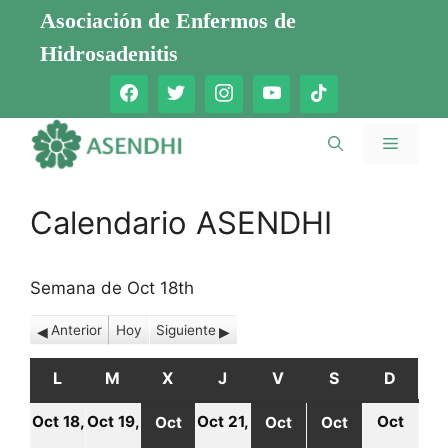
Saltar
Asociación de Enfermos de
al
Hidrosadenitis
contenido
Menú
Calendario ASENDHI
Semana de Oct 18th
Anterior
Hoy
Siguiente
L
LUNES
M
MARTES
X
MIÉRCOLES
J
JUEVES
V
VIERNES
S
SÁBADO
D
DOMI
Oct 18,
Oct 19,
Oct 21,
Oct
Oct
Oct
Oct