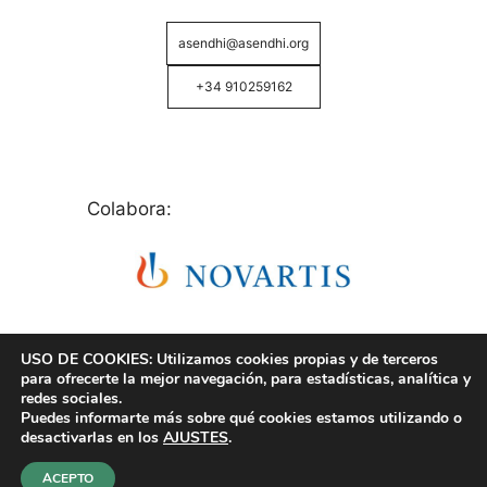
asendhi@asendhi.org
+34 910259162
Colabora:
USO DE COOKIES: Utilizamos cookies propias y de terceros
para ofrecerte la mejor navegación, para estadísticas, analítica y
redes sociales.
Puedes informarte más sobre qué cookies estamos utilizando o
© Copyright 2026 ASENDHI - Asociación de Enfermos
desactivarlas en los
AJUSTES
.
de Hidrosadenitis -
Política de Privacidad, Cookies y
Aviso Legal
.
ACEPTO