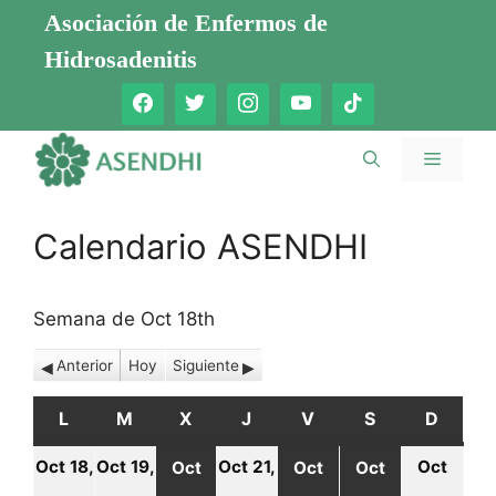
Saltar
Asociación de Enfermos de
al
Hidrosadenitis
contenido
Menú
Calendario ASENDHI
Semana de Oct 18th
Anterior
Hoy
Siguiente
L
LUNES
M
MARTES
X
MIÉRCOLES
J
JUEVES
V
VIERNES
S
SÁBADO
D
DOMI
Oct 18,
Oct 19,
Oct 21,
Oct
Oct
Oct
Oct