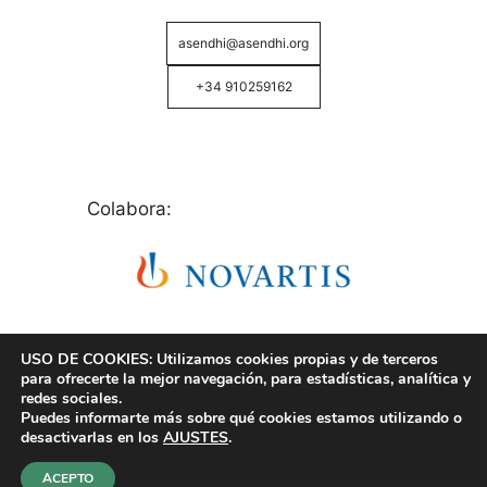
asendhi@asendhi.org
+34 910259162
Colabora:
USO DE COOKIES: Utilizamos cookies propias y de terceros
para ofrecerte la mejor navegación, para estadísticas, analítica y
redes sociales.
Puedes informarte más sobre qué cookies estamos utilizando o
© Copyright 2026 ASENDHI - Asociación de Enfermos
desactivarlas en los
AJUSTES
.
de Hidrosadenitis -
Política de Privacidad, Cookies y
Aviso Legal
.
ACEPTO