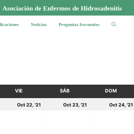
Asociación de Enfermos de Hidrosadenitis
licaciones
Noticias
Preguntas frecuentes
VIE
VIERNES
SÁB
SÁBADO
DOM
DOMI
1
22
23
Oct 22, '21
Oct 23, '21
Oct 24, '21
ctubre,
octubre,
octubre,
021
2021
2021