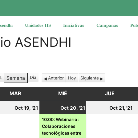
sendhi
Unidades HS
Iniciativas
Campañas
Pub
rio ASENDHI
s
Semana
Día
Anterior
Hoy
Siguiente
MAR
MARTES
MIÉ
MIÉRCOLES
JUE
JUEVES
19
20
(1
2
Oct 19, '21
Oct 20, '21
Oct 21, '21
tubre,
octubre,
octubre,
event)
o
10:00: Webinario :
Colaboraciones
21
2021
2021
2
tecnológicas entre