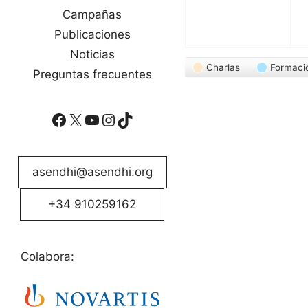
Campañas
Publicaciones
Noticias
Categorías
Charlas
Formaci
Preguntas frecuentes
Facebook
X
YouTube
Instagram
TikTok
asendhi@asendhi.org
+34 910259162
Colabora: