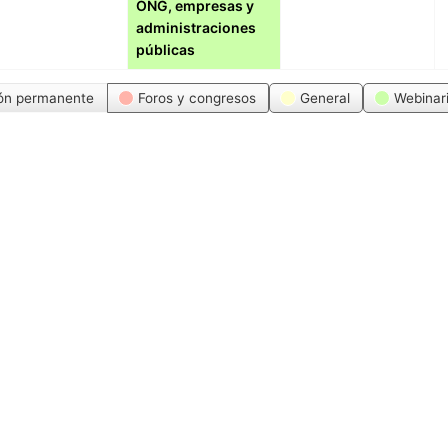
ONG, empresas y
administraciones
públicas
ón permanente
Foros y congresos
General
Webinar