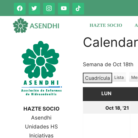
Saltar
al
contenido
HAZTE SOCIO
A
Calenda
Semana de Oct 18th
Cuadrícula
Lista
Me
V
V
e
e
r
LUN
LUNES
r
c
c
o
18
Oct 18, '21
HAZTE SOCIO
o
m
oc
Asendhi
o
m
o
Unidades HS
20
Iniciativas