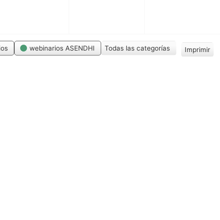
ios
webinarios ASENDHI
Todas las categorías
Imprimir
V
i
s
t
a
s