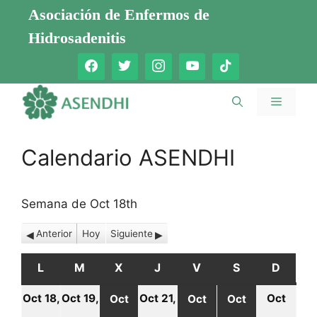
Saltar
Asociación de Enfermos de
al
Hidrosadenitis
contenido
Menú
Calendario ASENDHI
Semana de Oct 18th
Anterior
Hoy
Siguiente
L
LUNES
M
MARTES
X
MIÉRCOLES
J
JUEVES
V
VIERNES
S
SÁBADO
D
DOMI
Oct 18,
Oct 19,
Oct 21,
Oct
Oct
Oct
Oct