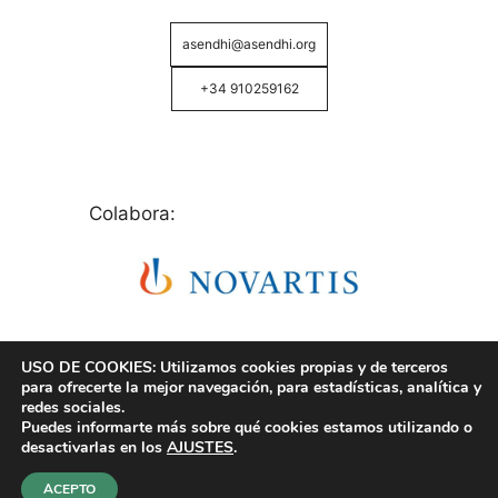
asendhi@asendhi.org
+34 910259162
Colabora:
USO DE COOKIES: Utilizamos cookies propias y de terceros
para ofrecerte la mejor navegación, para estadísticas, analítica y
redes sociales.
Puedes informarte más sobre qué cookies estamos utilizando o
© Copyright 2026 ASENDHI - Asociación de Enfermos
desactivarlas en los
AJUSTES
.
de Hidrosadenitis -
Política de Privacidad, Cookies y
Aviso Legal
.
ACEPTO