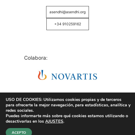
asendhi@asendhi.org
+34 910259162
Colabora:
USO DE COOKIES: Utilizamos cookies propias y de terceros
para ofrecerte la mejor navegación, para estadísticas, analítica y
redes sociales.
Puedes informarte más sobre qué cookies estamos utilizando o
© Copyright 2026 ASENDHI - Asociación de Enfermos
desactivarlas en los
AJUSTES
.
de Hidrosadenitis -
Política de Privacidad, Cookies y
Aviso Legal
.
ACEPTO