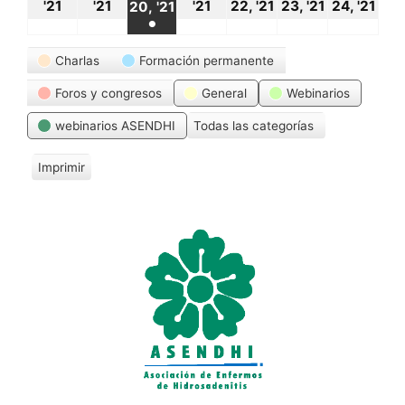
18
19
21
22
23
24
20
'21
'21
'21
22, '21
23, '21
24, '21
20, '21
●
octubre,
octubre,
octubre,
octubre,
octubre,
oct
octubre,
(1
Categorías
2021
2021
2021
2021
2021
20
Charlas
Formación permanente
2021
event)
Foros y congresos
General
Webinarios
webinarios ASENDHI
Todas las categorías
Imprimir
V
i
s
t
a
s