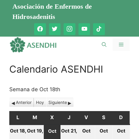
Saltar
Asociación de Enfermos de
al
Hidrosadenitis
contenido
Menú
Calendario ASENDHI
Semana de Oct 18th
Anterior
Hoy
Siguiente
L
LUNES
M
MARTES
X
MIÉRCOLES
J
JUEVES
V
VIERNES
S
SÁBADO
D
DOMI
Oct 18,
Oct 19,
Oct 21,
Oct
Oct
Oct
Oct