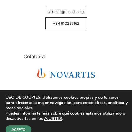
asendhi@asendhi.org
+34 910259162
Colabora:
USO DE COOKIES: Utilizamos cookies propias y de terceros
para ofrecerte la mejor navegación, para estadísticas, analítica y
redes sociales.
Puedes informarte más sobre qué cookies estamos utilizando o
© Copyright 2026 ASENDHI - Asociación de Enfermos
desactivarlas en los
AJUSTES
.
de Hidrosadenitis -
Política de Privacidad, Cookies y
Aviso Legal
.
ACEPTO