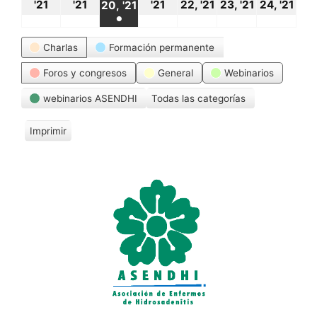
18
19
21
22
23
24
20
'21
'21
'21
22, '21
23, '21
24, '21
20, '21
●
octubre,
octubre,
octubre,
octubre,
octubre,
oct
octubre,
(1
Categorías
2021
2021
2021
2021
2021
20
Charlas
Formación permanente
2021
event)
Foros y congresos
General
Webinarios
webinarios ASENDHI
Todas las categorías
Imprimir
V
i
s
t
a
s