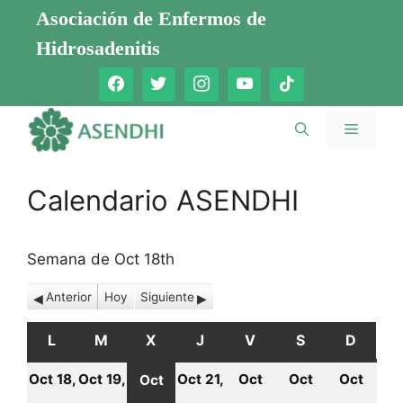
Saltar
Asociación de Enfermos de
al
Hidrosadenitis
contenido
Menú
Calendario ASENDHI
Semana de Oct 18th
Anterior
Hoy
Siguiente
L
LUNES
M
MARTES
X
MIÉRCOLES
J
JUEVES
V
VIERNES
S
SÁBADO
D
DOMI
Oct 18,
Oct 19,
Oct 21,
Oct
Oct
Oct
Oct