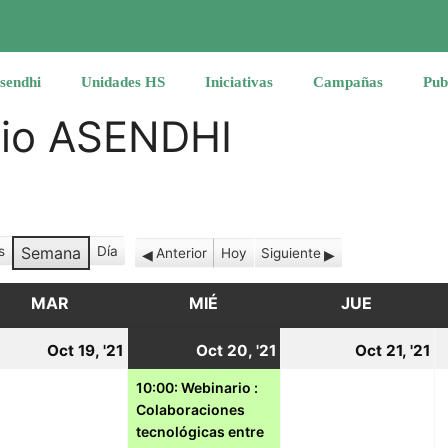
sendhi
Unidades HS
Iniciativas
Campañas
Pub
rio ASENDHI
s
Semana
Día
Anterior
Hoy
Siguiente
MAR
MARTES
MIÉ
MIÉRCOLES
JUE
JUEVES
19
20
(1
2
Oct 19, '21
Oct 20, '21
Oct 21, '21
tubre,
octubre,
octubre,
event)
o
10:00: Webinario :
Colaboraciones
21
2021
2021
2
tecnológicas entre