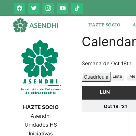
Saltar
al
contenido
HAZTE SOCIO
A
Calenda
Semana de Oct 18th
Cuadrícula
Lista
Me
V
V
e
e
r
LUN
LUNES
r
c
c
o
18
Oct 18, '21
HAZTE SOCIO
o
m
oc
Asendhi
o
m
o
Unidades HS
20
Iniciativas