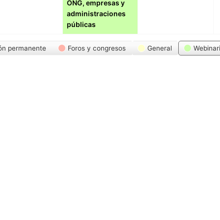
ONG, empresas y
administraciones
públicas
ón permanente
Foros y congresos
General
Webinar