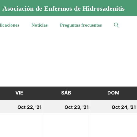
Asociación de Enfermos de Hidrosadenitis
licaciones
Noticias
Preguntas frecuentes
VIE
VIERNES
SÁB
SÁBADO
DOM
DOMI
1
22
23
Oct 22, '21
Oct 23, '21
Oct 24, '21
ctubre,
octubre,
octubre,
021
2021
2021