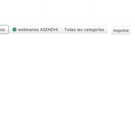
ios
webinarios ASENDHI
Todas las categorías
Imprimir
V
i
s
t
a
s