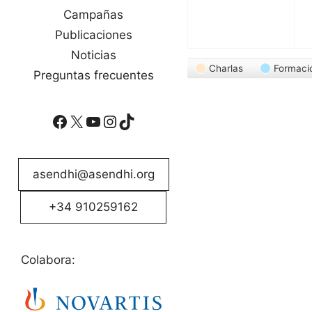
Campañas
Publicaciones
Noticias
Categorías
Charlas
Formaci
Preguntas frecuentes
Facebook
X
YouTube
Instagram
TikTok
asendhi@asendhi.org
+34 910259162
Colabora: