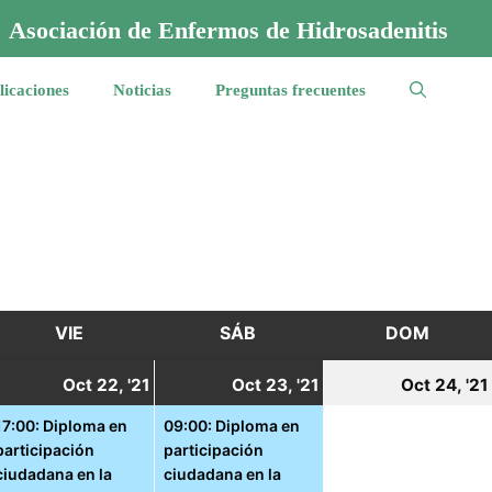
Asociación de Enfermos de Hidrosadenitis
licaciones
Noticias
Preguntas frecuentes
VIE
VIERNES
SÁB
SÁBADO
DOM
DOMI
1
22
(1
23
(1
Oct 22, '21
Oct 23, '21
Oct 24, '21
ctubre,
octubre,
event)
octubre,
event)
17:00: Diploma en
09:00: Diploma en
participación
participación
021
2021
2021
ciudadana en la
ciudadana en la