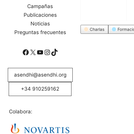
Campañas
Publicaciones
Noticias
Categorías
Charlas
Formaci
Preguntas frecuentes
Facebook
X
YouTube
Instagram
TikTok
asendhi@asendhi.org
+34 910259162
Colabora: