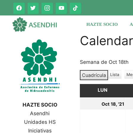
Saltar
al
contenido
HAZTE SOCIO
A
Calenda
Semana de Oct 18th
Cuadrícula
Lista
Me
V
V
e
e
r
LUN
LUNES
r
c
c
o
18
Oct 18, '21
HAZTE SOCIO
o
m
oc
Asendhi
o
m
o
Unidades HS
20
Iniciativas