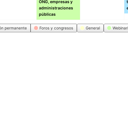
ONG, empresas y
administraciones
públicas
ón permanente
Foros y congresos
General
Webinar