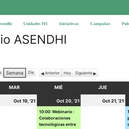
sendhi
Unidades HS
Iniciativas
Campañas
Pub
rio ASENDHI
s
Semana
Día
Anterior
Hoy
Siguiente
MAR
MARTES
MIÉ
MIÉRCOLES
JUE
JUEVES
19
20
(1
2
Oct 19, '21
Oct 20, '21
Oct 21, '21
tubre,
octubre,
octubre,
event)
o
10:00: Webinario :
Colaboraciones
21
2021
2021
2
tecnológicas entre