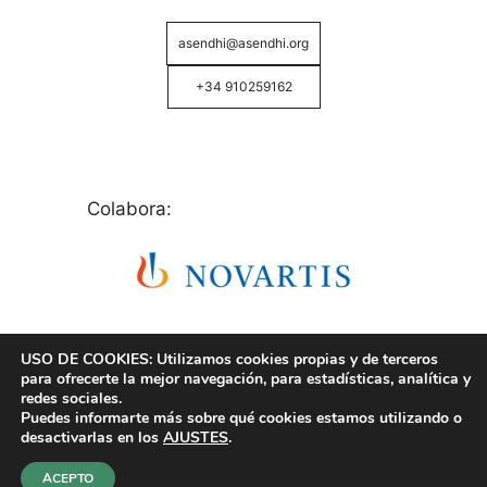
asendhi@asendhi.org
+34 910259162
Colabora:
USO DE COOKIES: Utilizamos cookies propias y de terceros
para ofrecerte la mejor navegación, para estadísticas, analítica y
redes sociales.
Puedes informarte más sobre qué cookies estamos utilizando o
© Copyright 2026 ASENDHI - Asociación de Enfermos
desactivarlas en los
AJUSTES
.
de Hidrosadenitis -
Política de Privacidad, Cookies y
Aviso Legal
.
ACEPTO