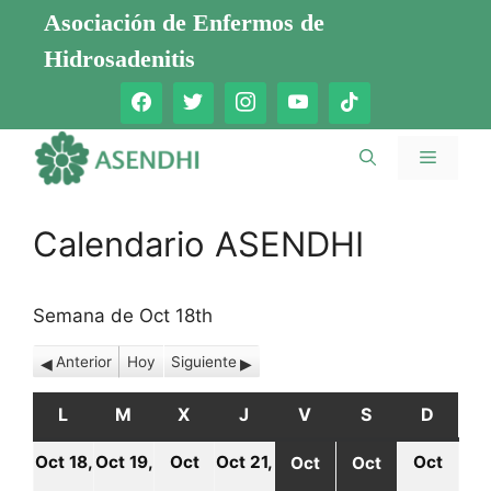
Saltar
Asociación de Enfermos de
al
Hidrosadenitis
contenido
Menú
Calendario ASENDHI
Semana de Oct 18th
Anterior
Hoy
Siguiente
L
LUNES
M
MARTES
X
MIÉRCOLES
J
JUEVES
V
VIERNES
S
SÁBADO
D
DOMI
Oct 18,
Oct 19,
Oct
Oct 21,
Oct
Oct
Oct