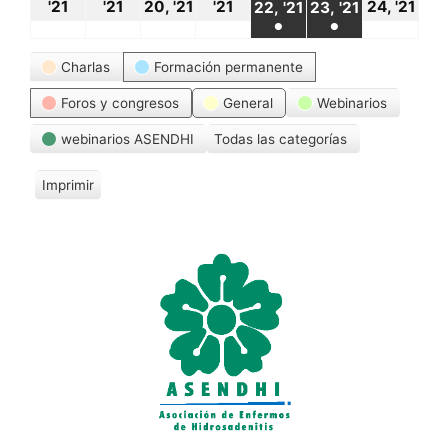
18
19
20
21
24
22
23
'21
'21
20, '21
'21
24, '21
22, '21
23, '21
●
●
octubre,
octubre,
octubre,
octubre,
oct
octubre,
octubre,
(1
(1
Categorías
2021
2021
2021
2021
20
Charlas
Formación permanente
2021
2021
event)
event)
Foros y congresos
General
Webinarios
webinarios ASENDHI
Todas las categorías
Imprimir
V
i
s
t
a
s