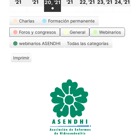
18
19
21
22
23
24
20
'21
'21
'21
22, '21
23, '21
24, '21
20, '21
●
octubre,
octubre,
octubre,
octubre,
octubre,
oct
octubre,
(1
Categorías
2021
2021
2021
2021
2021
20
Charlas
Formación permanente
2021
event)
Foros y congresos
General
Webinarios
webinarios ASENDHI
Todas las categorías
Imprimir
V
i
s
t
a
s