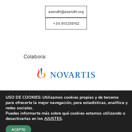
asendhi@asendhi.org
+34 910259162
Colabora:
USO DE COOKIES: Utilizamos cookies propias y de terceros
para ofrecerte la mejor navegación, para estadísticas, analítica y
redes sociales.
Puedes informarte más sobre qué cookies estamos utilizando o
© Copyright 2026 ASENDHI - Asociación de Enfermos
desactivarlas en los
AJUSTES
.
de Hidrosadenitis -
Política de Privacidad, Cookies y
Aviso Legal
.
ACEPTO