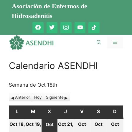
Saltar
Asociación de Enfermos de
al
Hidrosadenitis
contenido
Menú
Calendario ASENDHI
Semana de Oct 18th
Anterior
Hoy
Siguiente
L
LUNES
M
MARTES
X
MIÉRCOLES
J
JUEVES
V
VIERNES
S
SÁBADO
D
DOMI
Oct 18,
Oct 19,
Oct 21,
Oct
Oct
Oct
Oct