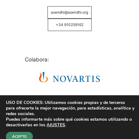
asendhi@asendhi.org
+34 910259162
Colabora:
USO DE COOKIES: Utilizamos cookies propias y de terceros
para ofrecerte la mejor navegación, para estadísticas, analítica y
redes sociales.
Puedes informarte más sobre qué cookies estamos utilizando o
© Copyright 2026 ASENDHI - Asociación de Enfermos
desactivarlas en los
AJUSTES
.
de Hidrosadenitis -
Política de Privacidad, Cookies y
Aviso Legal
.
ACEPTO