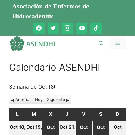
Saltar
Asociación de Enfermos de
al
Hidrosadenitis
contenido
Menú
Calendario ASENDHI
Semana de Oct 18th
Anterior
Hoy
Siguiente
L
LUNES
M
MARTES
X
MIÉRCOLES
J
JUEVES
V
VIERNES
S
SÁBADO
D
DOMI
Oct 18,
Oct 19,
Oct 21,
Oct
Oct
Oct
Oct