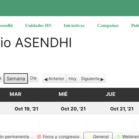
sendhi
Unidades HS
Iniciativas
Campañas
Pub
rio ASENDHI
s
Semana
Día
Anterior
Hoy
Siguiente
MAR
MARTES
MIÉ
MIÉRCOLES
JUE
JUEVES
19
20
2
Oct 19, '21
Oct 20, '21
Oct 21, '21
tubre,
octubre,
octubre,
o
21
2021
2021
2
ón permanente
Foros y congresos
General
Webinar