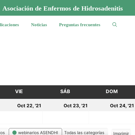
Asociación de Enfermos de Hidrosadenitis
licaciones
Noticias
Preguntas frecuentes
VIE
VIERNES
SÁB
SÁBADO
DOM
DOMI
1
22
23
Oct 22, '21
Oct 23, '21
Oct 24, '21
ctubre,
octubre,
octubre,
021
2021
2021
ios
webinarios ASENDHI
Todas las categorías
Imprimir