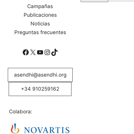
Campañas
Publicaciones
Noticias
Preguntas frecuentes
Facebook
X
YouTube
Instagram
TikTok
asendhi@asendhi.org
+34 910259162
Colabora: