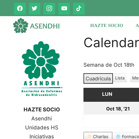
Saltar
al
contenido
HAZTE SOCIO
A
Calenda
Semana de Oct 18th
Cuadrícula
Lista
Me
V
V
e
e
r
LUN
LUNES
r
c
c
o
18
Oct 18, '21
HAZTE SOCIO
o
m
oc
Asendhi
o
m
o
Unidades HS
20
Categorías
Iniciativas
Charlas
Formaci