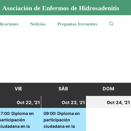
Asociación de Enfermos de Hidrosadenitis
licaciones
Noticias
Preguntas frecuentes
VIE
VIERNES
SÁB
SÁBADO
DOM
DOMI
1
22
(1
23
(1
Oct 22, '21
Oct 23, '21
Oct 24, '21
ctubre,
octubre,
event)
octubre,
event)
17:00: Diploma en
09:00: Diploma en
participación
participación
021
2021
2021
ciudadana en la
ciudadana en la