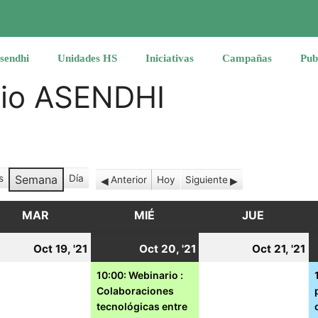
sendhi
Unidades HS
Iniciativas
Campañas
Pub
rio ASENDHI
s
Semana
Día
Anterior
Hoy
Siguiente
MAR
MARTES
MIÉ
MIÉRCOLES
JUE
JUEVES
19
20
(1
2
Oct 19, '21
Oct 20, '21
Oct 21, '21
tubre,
octubre,
octubre,
event)
o
10:00: Webinario :
Colaboraciones
21
2021
2021
2
tecnológicas entre