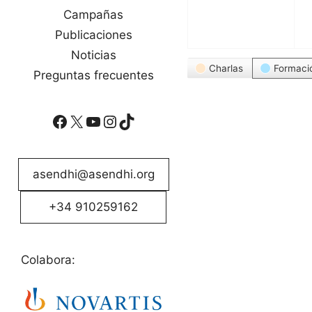
Campañas
Publicaciones
Noticias
Categorías
Charlas
Formaci
Preguntas frecuentes
Facebook
X
YouTube
Instagram
TikTok
asendhi@asendhi.org
+34 910259162
Colabora: