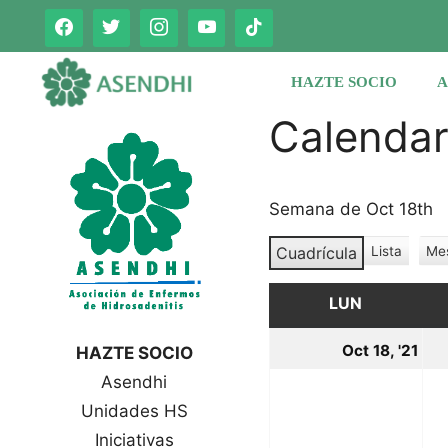
Saltar
al
contenido
HAZTE SOCIO
A
Calenda
Semana de Oct 18th
Cuadrícula
Lista
Me
V
V
e
e
r
LUN
LUNES
r
c
c
o
18
Oct 18, '21
HAZTE SOCIO
o
m
oc
Asendhi
o
m
o
Unidades HS
20
Iniciativas