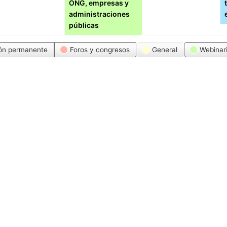
ONG, empresas y
administraciones
públicas
ón permanente
Foros y congresos
General
Webinar